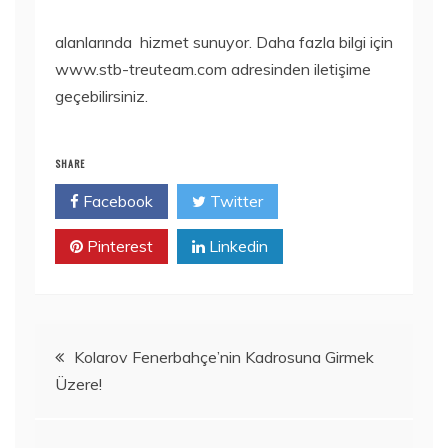
alanlarında hizmet sunuyor. Daha fazla bilgi için
www.stb-treuteam.com adresinden iletişime
geçebilirsiniz.
SHARE
Facebook
Twitter
Pinterest
Linkedin
Yazı
Kolarov Fenerbahçe’nin Kadrosuna Girmek
Üzere!
gezinmesi