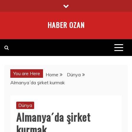
Skip
to
content
HABER OZAN
You are Here
Home
Dünya
Almanya´da şirket kurmak
Dünya
Almanya´da şirket
kurmak