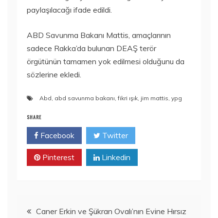
paylaşılacağı ifade edildi.
ABD Savunma Bakanı Mattis, amaçlarının
sadece Rakka’da bulunan DEAŞ terör
örgütünün tamamen yok edilmesi olduğunu da
sözlerine ekledi.
Abd
,
abd savunma bakanı
,
fikri ışık
,
jim mattis
,
ypg
SHARE
Facebook
Twitter
Pinterest
Linkedin
Yazı
Caner Erkin ve Şükran Ovalı’nın Evine Hırsız