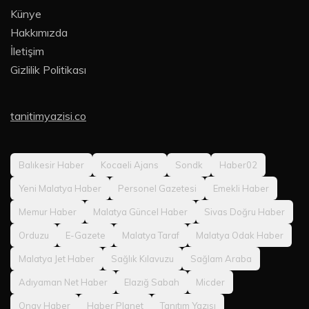
Künye
Hakkımızda
İletişim
Gizlilik Politikası
tanitimyazisi.co
Balıkesir Haber
Kocaeli Ajans
Sondk
Haber02
Yeni Malatya Haber
Personel Gazetesi
Emekli Haber
Memur Haber
Malatya Güncel Haber
Sivas Doğru Haber
Orduzu
E-Gazete
Malatya Taraf
Malatya Odak Haber
Malatya Jet Haber
Sağlık Kılavuzu
Sağlam Araba
Adıyaman Net Haber
Elazığ Sabah
Micder
Onay Haber
Haber Planet
Tanıtım Yazısı