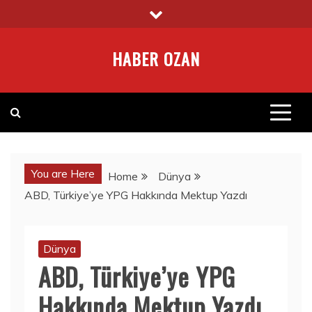
Skip
to
content
HABER OZAN
You are Here
Home
Dünya
ABD, Türkiye’ye YPG Hakkında Mektup Yazdı
Dünya
ABD, Türkiye’ye YPG
Hakkında Mektup Yazdı