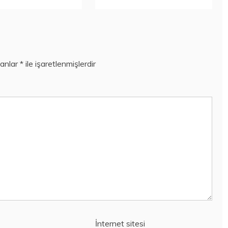
lanlar
*
ile işaretlenmişlerdir
İnternet sitesi