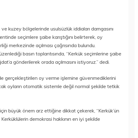
m ve kuzey bölgelerinde usulsüzlük iddiaları damgasını
ntinde seçimlere şaibe karıştığını belirterek, oy
rliği merkezinde açılması çağrısında bulundu.
üzenlediği basın toplantısında, “Kerkük seçimlerine şaibe
at’a gönderilerek orada açılmasını istiyoruz.” dedi.
e gerçekleştirilen oy verme işlemine güvenmediklerini
ak oyların otomatik sistemle değil normal şekilde tetkik
rı için büyük önem arz ettiğine dikkat çekerek, “Kerkük’ün
n Kerküklülerin demokrasi hakkının en iyi şekilde