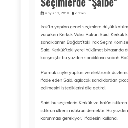
Seçimlerde ”Şaibe”
Mayıs 13, 2018
admin
Irak’ta yapılan genel seçimlere düşük katılı
vururken Kerkük Valisi Rakan Said, Kerkük ke
sandıklarının Bağdat’taki Irak Seçim Komise
Said, Kerkük’teki yerel hükümet binasında d
karışmıştır bu yüzden sandıkların sabah Bağd
Parmak iziyle yapılan ve elektronik düzlemd
ifade eden Said, açılacak sandıklardan çıkac
edilmesini istediklerini dile getirdi.
Said, bu seçimlerin Kerkük ve Irak’ın istikra
istikrarı ülkenin istikrarı demektir. Bu yüzde
korunması gerekiyor.” ifadesini kullandı.