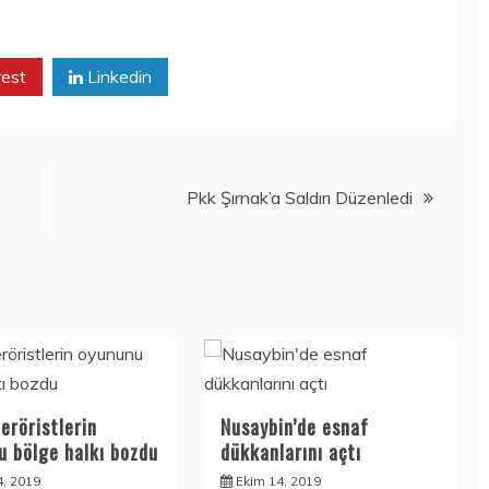
rest
Linkedin
Pkk Şırnak’a Saldırı Düzenledi
teröristlerin
Nusaybin’de esnaf
u bölge halkı bozdu
dükkanlarını açtı
4, 2019
Ekim 14, 2019