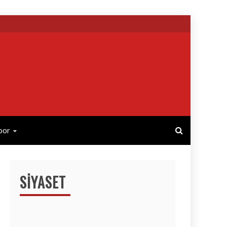
por
SIYASET