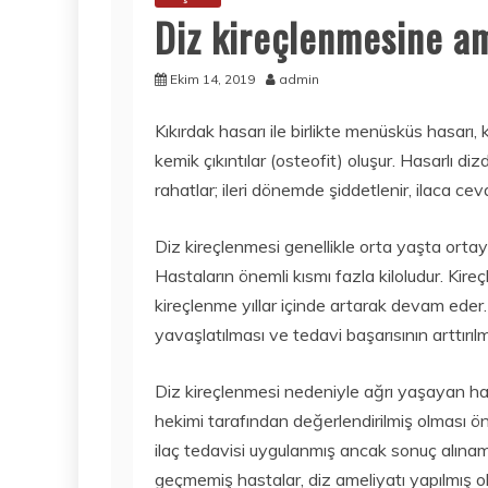
Diz kireçlenmesine am
Ekim 14, 2019
admin
Kıkırdak hasarı ile birlikte menüsküs hasarı
kemik çıkıntılar (osteofit) oluşur. Hasarlı diz
rahatlar; ileri dönemde şiddetlenir, ilaca cev
Diz kireçlenmesi genellikle orta yaşta ortaya
Hastaların önemli kısmı fazla kiloludur. Kire
kireçlenme yıllar içinde artarak devam eder
yavaşlatılması ve tedavi başarısının arttırı
Diz kireçlenmesi nedeniyle ağrı yaşayan has
hekimi tarafından değerlendirilmiş olması ö
ilaç tedavisi uygulanmış ancak sonuç alınam
geçmemiş hastalar, diz ameliyatı yapılmış 