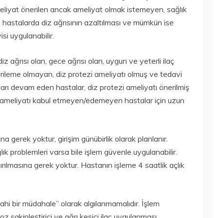
eliyat önerilen ancak ameliyat olmak istemeyen, sağlık
hastalarda diz ağrısının azaltılması ve mümkün ise
si uygulanabilir.
z ağrısı olan, gece ağrısı olan, uygun ve yeterli ilaç
rileme olmayan, diz protezi ameliyatı olmuş ve tedavi
arı devam eden hastalar, diz protezi ameliyatı önerilmiş
e ameliyatı kabul etmeyen/edemeyen hastalar için uzun
 gerek yoktur, girişim günübirlik olarak planlanır.
ık problemleri varsa bile işlem güvenle uygulanabilir.
tırılmasına gerek yoktur. Hastanın işleme 4 saatlik açlık
hi bir müdahale” olarak algılanmamalıdır. İşlem
oz sakinleştirici ve ağrı kesici ilaç uygulanması