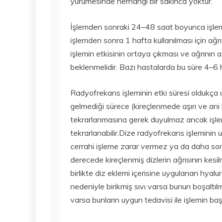
yürümesinde herhangi bir sakınca yoktur.
İşlemden sonraki 24–48 saat boyunca işlem y
işlemden sonra 1 hafta kullanılması için ağrı k
işlemin etkisinin ortaya çıkması ve ağrının 
beklenmelidir. Bazı hastalarda bu süre 4–6 
Radyofrekans işleminin etki süresi oldukça
gelmediği sürece (kireçlenmede aşırı ve ani b
tekrarlanmasına gerek duyulmaz ancak işlem
tekrarlanabilir.Dize radyofrekans işleminin
cerrahi işleme zarar vermez ya da daha sonra
derecede kireçlenmiş dizlerin ağrısının kesi
birlikte diz eklemi içerisine uygulanan hyaluro
nedeniyle birikmiş sıvı varsa bunun boşaltıl
varsa bunların uygun tedavisi ile işlemin baş