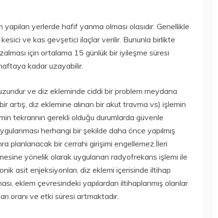
apılan yerlerde hafif yanma olması olasıdır. Genellikle
esici ve kas gevşetici ilaçlar verilir. Bununla birlikte
azalması için ortalama 15 günlük bir iyileşme süresi
haftaya kadar uzayabilir.
 uzundur ve diz ekleminde ciddi bir problem meydana
ir artış, diz eklemine alınan bir akut travma vs) işlemin
in tekrarının gerekli olduğu durumlarda güvenle
 uygulanması herhangi bir şekilde daha önce yapılmış
 planlanacak bir cerrahi girişimi engellemez.İleri
lmesine yönelik olarak uygulanan radyofrekans işlemi ile
nik asit enjeksiyonları, diz eklemi içerisinde iltihap
ması, eklem çevresindeki yapılardan iltihaplanmış olanlar
arı oranı ve etki süresi artmaktadır.