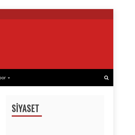
por
SIYASET