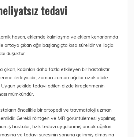
eliyatsız tedavi
, kemik hasarı, eklemde kalınlaşma ve eklem kenarlarında
de ortaya çıkan ağrı başlangıçta kısa sürelidir ve ilaçla
abı düşüktür.
 çıkan, kadınları daha fazla etkileyen bir hastalıktır.
çlenme ilerleyicidir, zaman zaman ağrılar azalsa bile
. Uygun şekilde tedavi edilen dizde kireçlenmenin
lması mümkündür.
taların öncelikle bir ortopedi ve travmatoloji uzman
nemlidir. Gerekli röntgen ve MR görüntülemesi yapılmış,
amış hastalar, fizik tedavi uygulanmış ancak ağrıları
olmasına ve tedavi süresinin sonuna gelinmiş olmasına