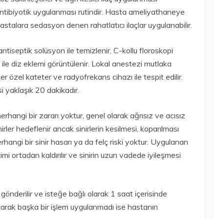
ibiyotik uygulanması rutindir. Hasta ameliyathaneye
stalara sedasyon denen rahatlatıcı ilaçlar uygulanabilir.
tiseptik solüsyon ile temizlenir, C-kollu floroskopi
ile diz eklemi görüntülenir. Lokal anestezi mutlaka
ler özel kateter ve radyofrekans cihazı ile tespit edilir.
si yaklaşık 20 dakikadır.
hangi bir zararı yoktur, genel olarak ağrısız ve acısız
nirler hedeflenir ancak sinirlerin kesilmesi, koparılması
hangi bir sinir hasarı ya da felç riski yoktur. Uygulanan
etimi ortadan kaldırılır ve sinirin uzun vadede iyileşmesi
gönderilir ve isteğe bağlı olarak 1 saat içerisinde
olarak başka bir işlem uygulanmadı ise hastanın