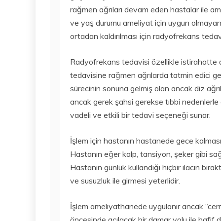
rağmen ağrıları devam eden hastalar ile am
ve yaş durumu ameliyat için uygun olmayan 
ortadan kaldırılması için radyofrekans tedavi
Radyofrekans tedavisi özellikle istirahatte di
tedavisine rağmen ağrılarda tatmin edici ge
sürecinin sonuna gelmiş olan ancak diz ağrıl
ancak gerek şahsi gerekse tıbbi nedenlerl
vadeli ve etkili bir tedavi seçeneği sunar.
İşlem için hastanın hastanede gece kalmasına
Hastanın eğer kalp, tansiyon, şeker gibi sağl
Hastanın günlük kullandığı hiçbir ilacın bırak
ve susuzluk ile girmesi yeterlidir.
İşlem ameliyathanede uygulanır ancak “cerra
öncesinde açılacak bir damar yolu ile hafif d