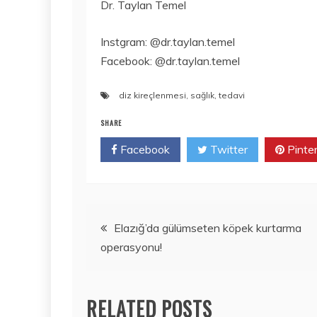
Dr. Taylan Temel
Instgram: @dr.taylan.temel
Facebook: @dr.taylan.temel
diz kireçlenmesi
,
sağlık
,
tedavi
SHARE
Facebook
Twitter
Pinte
Yazı
Elazığ’da gülümseten köpek kurtarma
operasyonu!
gezinmesi
RELATED POSTS