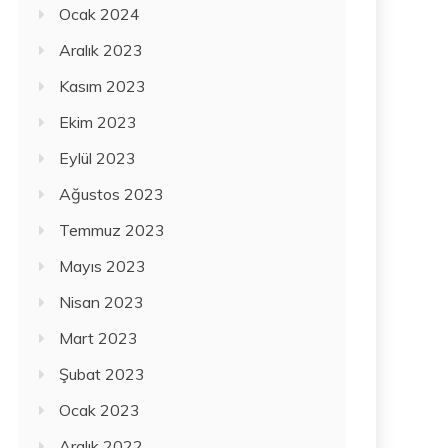
Ocak 2024
Aralık 2023
Kasım 2023
Ekim 2023
Eylül 2023
Ağustos 2023
Temmuz 2023
Mayıs 2023
Nisan 2023
Mart 2023
Şubat 2023
Ocak 2023
Aralık 2022