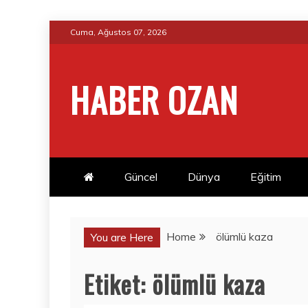
Skip
Cuma, Ağustos 07, 2026
to
content
HABER OZAN
Güncel
Dünya
Eğitim
Home
ölümlü kaza
You are Here
Etiket:
ölümlü kaza