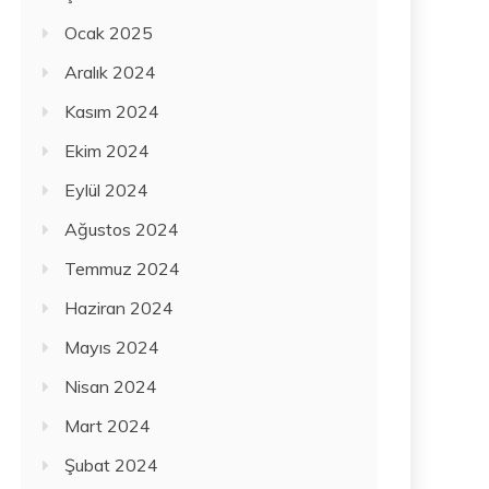
Ocak 2025
Aralık 2024
Kasım 2024
Ekim 2024
Eylül 2024
Ağustos 2024
Temmuz 2024
Haziran 2024
Mayıs 2024
Nisan 2024
Mart 2024
Şubat 2024