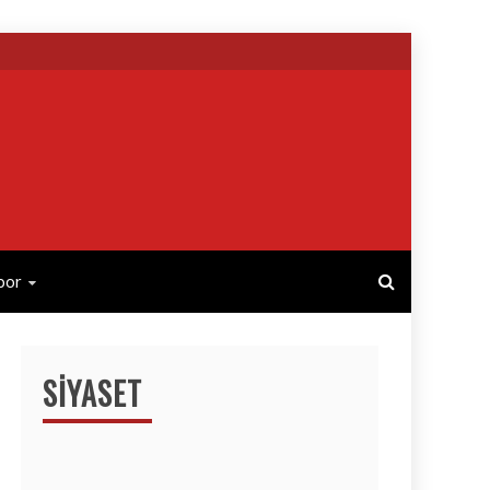
por
SIYASET