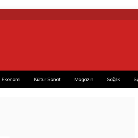
Ekonomi
Kültür Sanat
Magazin
Sağlık
S