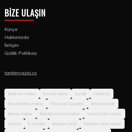
BIZE ULAŞIN
Künye
Hakkımızda
İletişim
Gizlilik Politikası
tanitimyazisi.co
Balıkesir Haber
Kocaeli Ajans
Sondk
Haber02
Yeni Malatya Haber
Personel Gazetesi
Emekli Haber
Memur Haber
Malatya Güncel Haber
Sivas Doğru Haber
Orduzu
E-Gazete
Malatya Taraf
Malatya Odak Haber