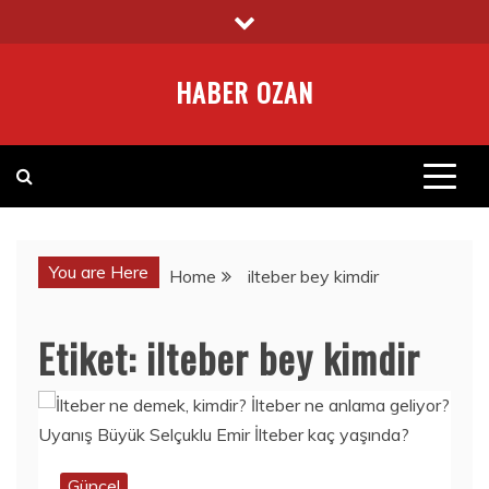
Skip
to
content
HABER OZAN
You are Here
Home
ilteber bey kimdir
Etiket:
ilteber bey kimdir
Güncel