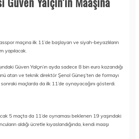
si Güven Yalçın’ın Maaşına
asspor maçına ilk 11’de başlayan ve siyah-beyazlıların
m yapılacak.
şındaki Güven Yalçın’ın ayda sadece 8 bin euro kazandığı
olünü atan ve teknik direktör Şenol Güneş’ten de formayı
sonraki maçlarda da ilk 11’de oynayacağını gösterdi.
acak 5 maçta da 11’de oynaması beklenen 19 yaşındaki
cuların aldığı ücretle kıyaslandığında, kendi maaşı