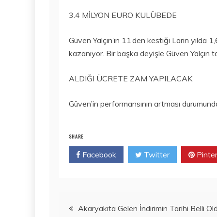
3.4 MİLYON EURO KULÜBEDE
Güven Yalçın’ın 11’den kestiği Larin yılda 1
kazanıyor. Bir başka deyişle Güven Yalçın to
ALDIĞI ÜCRETE ZAM YAPILACAK
Güven’in performansının artması durumunda al
SHARE
Facebook
Twitter
Pinte
Yazı
Akaryakıta Gelen İndirimin Tarihi Belli Ol