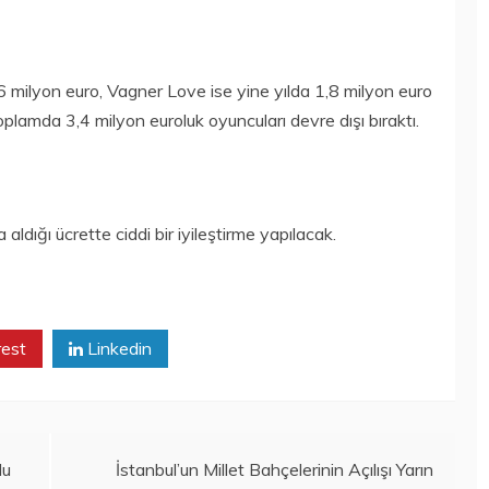
,6 milyon euro, Vagner Love ise yine yılda 1,8 milyon euro
plamda 3,4 milyon euroluk oyuncuları devre dışı bıraktı.
dığı ücrette ciddi bir iyileştirme yapılacak.
rest
Linkedin
du
İstanbul’un Millet Bahçelerinin Açılışı Yarın