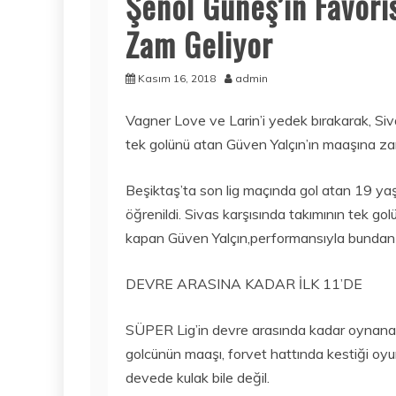
Şenol Güneş’in Favori
Zam Geliyor
Kasım 16, 2018
admin
Vagner Love ve Larin’i yedek bırakarak, Siv
tek golünü atan Güven Yalçın’ın maaşına za
Beşiktaş’ta son lig maçında gol atan 19 ya
öğrenildi. Sivas karşısında takımının tek g
kapan Güven Yalçın,performansıyla bundan 
DEVRE ARASINA KADAR İLK 11’DE
SÜPER Lig’in devre arasında kadar oynan
golcünün maaşı, forvet hattında kestiği oyun
devede kulak bile değil.