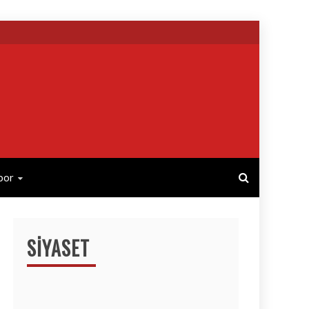
por
SIYASET