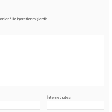
lanlar
*
ile işaretlenmişlerdir
İnternet sitesi