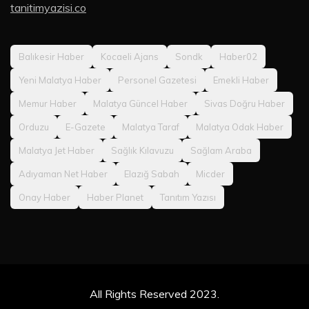
tanitimyazisi.co
Balıkesir Haber
Kocaeli Ajans
Sondk
Haber02
Yeni Malatya Haber
Personel Gazetesi
Emekli Haber
Memur Haber
Malatya Güncel Haber
Sivas Doğru Haber
Orduzu
E-Gazete
Malatya Taraf
Malatya Odak Haber
Malatya Jet Haber
Sağlık Kılavuzu
Sağlam Araba
Adıyaman Net Haber
Elazığ Sabah
Micder
Onay Haber
Haber Planet
Tanıtım Yazısı
All Rights Reserved 2023.