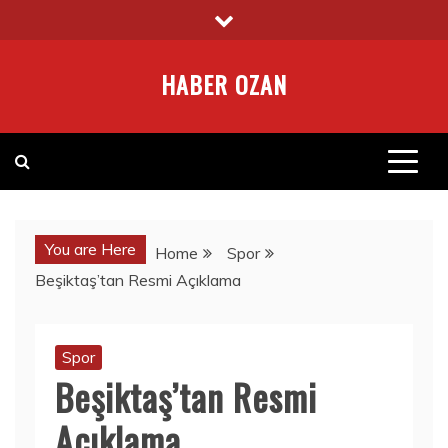
Skip
to
content
HABER OZAN
You are Here
Home
Spor
Beşiktaş’tan Resmi Açıklama
Spor
Beşiktaş’tan Resmi
Açıklama