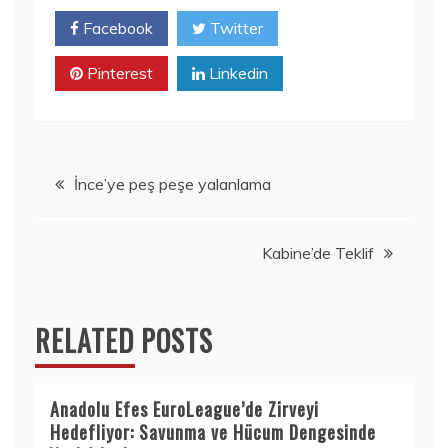
Facebook
Twitter
Pinterest
Linkedin
Yazı
İnce’ye peş peşe yalanlama
gezinmesi
Kabine’de Teklif
RELATED POSTS
Anadolu Efes EuroLeague’de Zirveyi
Hedefliyor: Savunma ve Hücum Dengesinde