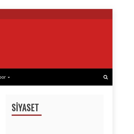
por
SIYASET