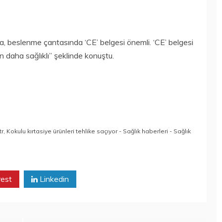
kta, beslenme çantasında ‘CE’ belgesi önemli. ‘CE’ belgesi
için daha sağlıklı” şeklinde konuştu.
tr
,
Kokulu kırtasiye ürünleri tehlike saçıyor - Sağlık haberleri - Sağlık
rest
Linkedin