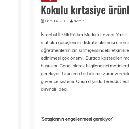
Kokulu kırtasiye ürünl
Ekim 14, 2019
admin
İstanbul İl Milli Eğitim Müdürü Levent Yazıcı
mutlaka görüşlerinin dikkate alınması önemli
öğretmenlerimizin sınıf içerisindeki etkinlikl
edinilmesi çok önemli. Burada kastedilen mar
hususlar. Genel olarak bilgilendirici metinl
gerekiyor. Ürünlerin bir bölümü zarar verebili
güvence sistemi. Onun dışında tereddüt edi
alınmalı” dedi.
‘Satışlarının engellenmesi gerekiyor’