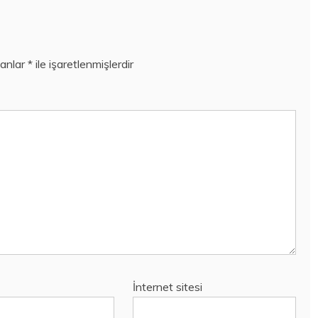
lanlar
*
ile işaretlenmişlerdir
İnternet sitesi