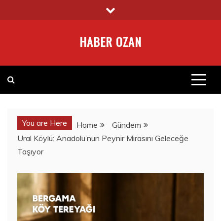
Skip
to
content
HABER OZAN
You are Here
Home
Gündem
Ural Köylü: Anadolu’nun Peynir Mirasını Geleceğe
Taşıyor