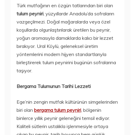
Türk mutfağının en özgün tatlarından biri olan
tulum peyniri
, yüzyıllardır Anadolu’da sofraların
vazgeçilmezi. Doğal mağaralarda veya özel
koşullarda olgunlaştırılarak üretilen bu peynir,
yoğun aromasıyla damaklarda kalıcı bir lezzet
bırakıyor. Ural Köylü, geleneksel üretim
yöntemlerini modern hijyen standartlarıyla
birleştirerek tulum peynirini bugünün sofralarına
taşıyor.
Bergama Tulumunun Tarihi Lezzeti
Ege’nin zengin mutfak kültürünün simgelerinden
biri olan
bergama tulum peyniri
, bölgenin
binlerce yıllık peynir geleneğini temsil ediyor.
Kaliteli sütlerin ustalıkla işlenmesiyle ortaya
çıkan bu peynir, tarih boyunca hem günlük