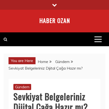
Skip
to
content
HABER OZAN
You are Here
Home
Gündem
Sevkiyat Belgeleriniz Dijital Çağa Hazır mı?
Gündem
Sevkiyat Belgeleriniz
Dijital Çağa Hazır mı?