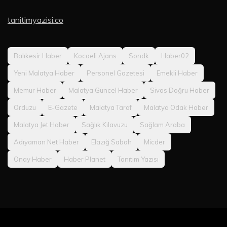
tanitimyazisi.co
Balıkesir Haber
Kocaeli Ajans
Sondk
Haber02
Yeni Malatya Haber
Personel Gazetesi
Emekli Haber
Memur Haber
Malatya Güncel Haber
Sivas Doğru Haber
Orduzu
E-Gazete
Malatya Taraf
Malatya Odak Haber
Malatya Jet Haber
Sağlık Kılavuzu
Sağlam Araba
Adıyaman Net Haber
Elazığ Sabah
Micder
Onay Haber
Haber Planet
Tanıtım Yazısı