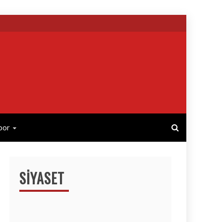
por
SIYASET