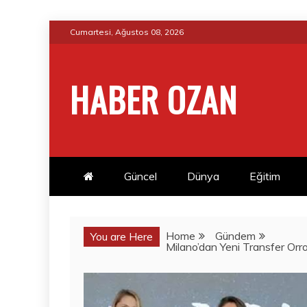
Skip
Cumartesi, Ağustos 08, 2026
to
content
HABER OZAN
Güncel
Dünya
Eğitim
Home
Gündem
You are Here
Milano’dan Yeni Transfer Orr