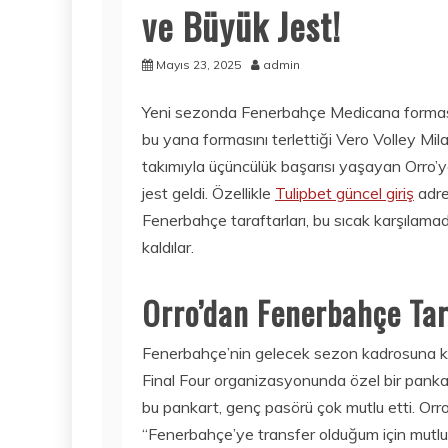
ve Büyük Jest!
Mayıs 23, 2025
admin
Yeni sezonda Fenerbahçe Medicana forması 
bu yana formasını terlettiği Vero Volley Mi
takımıyla üçüncülük başarısı yaşayan Orro’y
jest geldi. Özellikle
Tulipbet güncel giriş
adre
Fenerbahçe taraftarları, bu sıcak karşıla
kaldılar.
Orro’dan Fenerbahçe Tar
Fenerbahçe’nin gelecek sezon kadrosuna katt
Final Four organizasyonunda özel bir panka
bu pankart, genç pasörü çok mutlu etti. Orr
“Fenerbahçe’ye transfer olduğum için mutluy