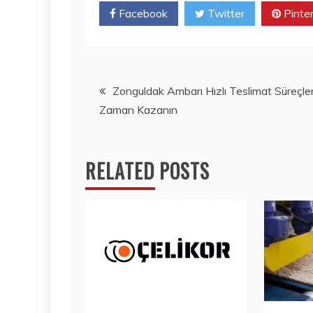
Facebook
Twitter
Pinte
Yazı
Zonguldak Ambarı Hızlı Teslimat Süreçleri
Zaman Kazanın
gezinmesi
RELATED POSTS