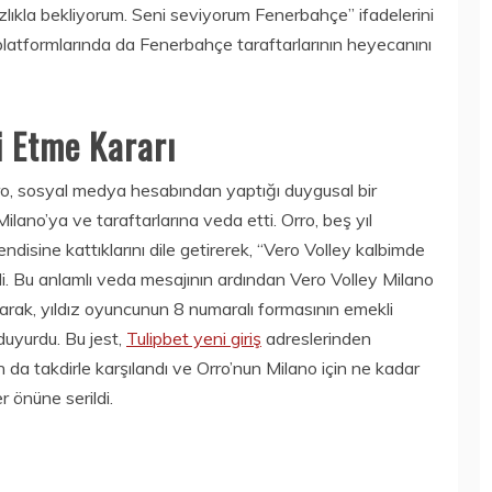
zlıkla bekliyorum. Seni seviyorum Fenerbahçe” ifadelerini
latformlarında da Fenerbahçe taraftarlarının heyecanını
i Etme Kararı
rro, sosyal medya hesabından yaptığı duygusal bir
ilano’ya ve taraftarlarına veda etti. Orro, beş yıl
disine kattıklarını dile getirerek, “Vero Volley kalbimde
i. Bu anlamlı veda mesajının ardından Vero Volley Milano
tarak, yıldız oyuncunun 8 numaralı formasının emekli
duyurdu. Bu jest,
Tulipbet yeni giriş
adreslerinden
n da takdirle karşılandı ve Orro’nun Milano için ne kadar
r önüne serildi.