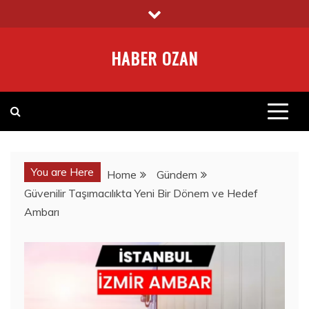
Skip
to
content
HABER OZAN
You are Here
Home
Gündem
Güvenilir Taşımacılıkta Yeni Bir Dönem ve Hedef
Ambarı