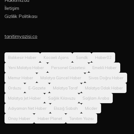
İletişim
Gizlilik Politikası
tanitimyazisi.co
Balıkesir Haber
Kocaeli Ajans
Sondk
Haber02
Yeni Malatya Haber
Personel Gazetesi
Emekli Haber
Memur Haber
Malatya Güncel Haber
Sivas Doğru Haber
Orduzu
E-Gazete
Malatya Taraf
Malatya Odak Haber
Malatya Jet Haber
Sağlık Kılavuzu
Sağlam Araba
Adıyaman Net Haber
Elazığ Sabah
Micder
Onay Haber
Haber Planet
Tanıtım Yazısı