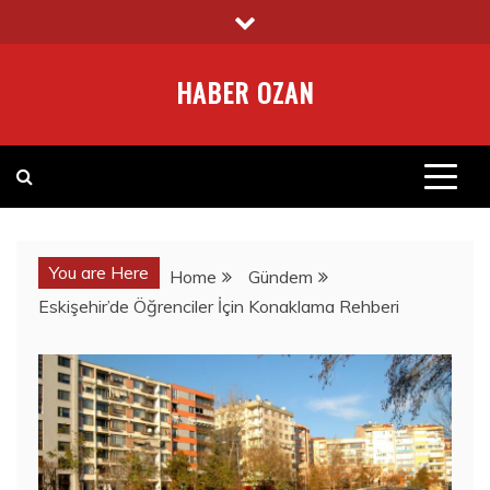
Skip
to
content
HABER OZAN
You are Here
Home
Gündem
Eskişehir’de Öğrenciler İçin Konaklama Rehberi