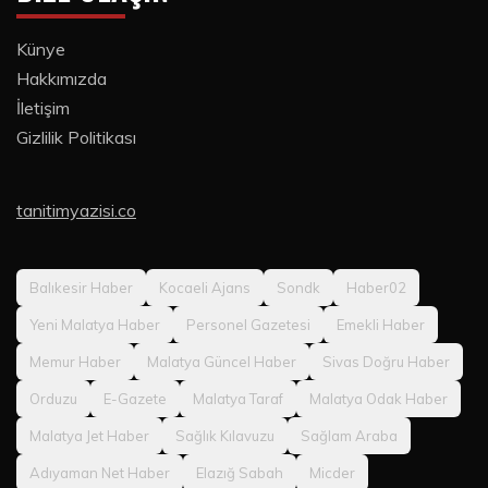
Künye
Hakkımızda
İletişim
Gizlilik Politikası
tanitimyazisi.co
Balıkesir Haber
Kocaeli Ajans
Sondk
Haber02
Yeni Malatya Haber
Personel Gazetesi
Emekli Haber
Memur Haber
Malatya Güncel Haber
Sivas Doğru Haber
Orduzu
E-Gazete
Malatya Taraf
Malatya Odak Haber
Malatya Jet Haber
Sağlık Kılavuzu
Sağlam Araba
Adıyaman Net Haber
Elazığ Sabah
Micder