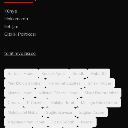
Künye
Hakkımızda
İletişim
Gizlilik Politikası
tanitimyazisi.co
Balıkesir Haber
Kocaeli Ajans
Sondk
Haber02
Yeni Malatya Haber
Personel Gazetesi
Emekli Haber
Memur Haber
Malatya Güncel Haber
Sivas Doğru Haber
Orduzu
E-Gazete
Malatya Taraf
Malatya Odak Haber
Malatya Jet Haber
Sağlık Kılavuzu
Sağlam Araba
Adıyaman Net Haber
Elazığ Sabah
Micder