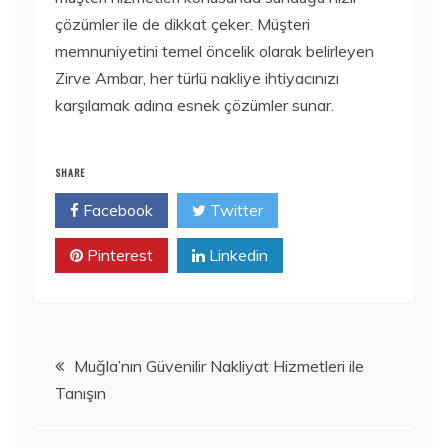
çözümler ile de dikkat çeker. Müşteri
memnuniyetini temel öncelik olarak belirleyen
Zirve Ambar, her türlü nakliye ihtiyacınızı
karşılamak adına esnek çözümler sunar.
SHARE
Facebook
Twitter
Pinterest
Linkedin
Yazı
Muğla’nın Güvenilir Nakliyat Hizmetleri ile
Tanışın
gezinmesi