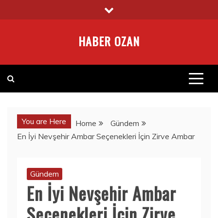
Skip
to
content
HABER OZAN
You are Here
Home
Gündem
En İyi Nevşehir Ambar Seçenekleri İçin Zirve Ambar
Gündem
En İyi Nevşehir Ambar
Seçenekleri İçin Zirve