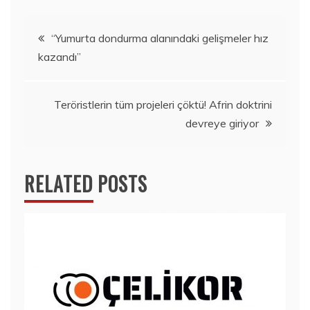
Yazı
“Yumurta dondurma alanındaki gelişmeler hız
kazandı”
gezinmesi
Teröristlerin tüm projeleri çöktü! Afrin doktrini
devreye giriyor
RELATED POSTS