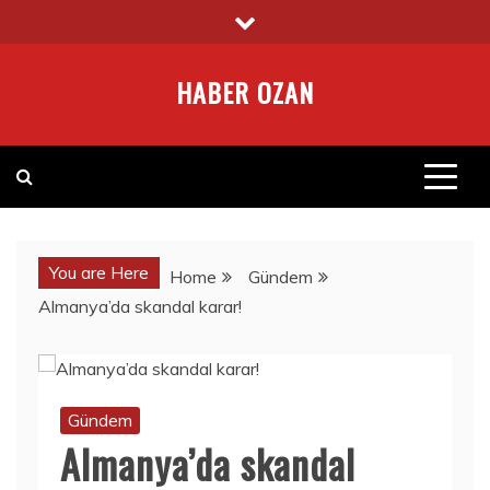
Skip
to
content
HABER OZAN
You are Here
Home
Gündem
Almanya’da skandal karar!
Gündem
Almanya’da skandal