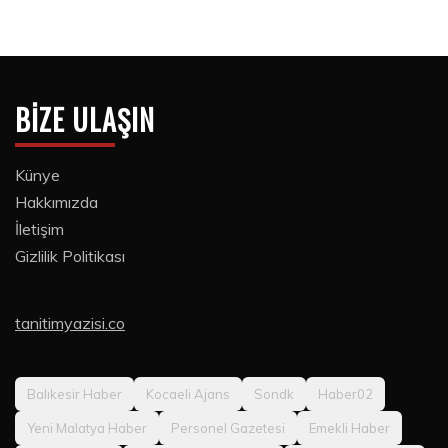
BIZE ULAŞIN
Künye
Hakkımızda
İletişim
Gizlilik Politikası
tanitimyazisi.co
Balıkesir Haber
Kocaeli Ajans
Sondk
Haber02
Yeni Malatya Haber
Personel Gazetesi
Emekli Haber