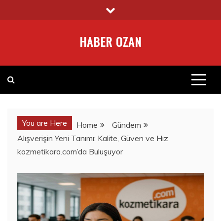
Skip
to
content
HABER OZAN
You are Here
Home
Gündem
Alışverişin Yeni Tanımı: Kalite, Güven ve Hız
kozmetikara.com’da Buluşuyor