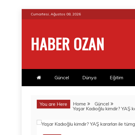
Skip
Cumartesi, Ağustos 08, 2026
to
content
HABER OZAN
Güncel
Dünya
Eğitim
Home
Güncel
You are Here
Yaşar Kadıoğlu kimdir? YAŞ kar