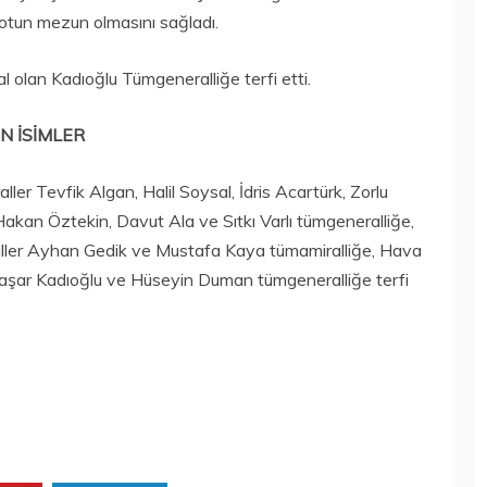
otun mezun olmasını sağladı.
 olan Kadıoğlu Tümgeneralliğe terfi etti.
N İSİMLER
er Tevfik Algan, Halil Soysal, İdris Acartürk, Zorlu
kan Öztekin, Davut Ala ve Sıtkı Varlı tümgeneralliğe,
ller Ayhan Gedik ve Mustafa Kaya tümamiralliğe, Hava
Yaşar Kadıoğlu ve Hüseyin Duman tümgeneralliğe terfi