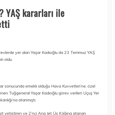
? YAŞ kararları ile
tti
örevlerde yer alan Yaşar Kadıoğlu da 23 Temmuz YAŞ
ri oldu.
ar sonucunda emekli olduğu Hava Kuvvetleri’ne, özel
dönen Tuğgeneral Yaşar Kadıoğlu görev verilen Uçuş Yer
nlığı’na atanmıştı.
ot yetiştiren ve 2’nci Ana Jet Üs K.lığına atanan