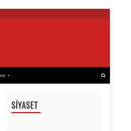
por
SIYASET