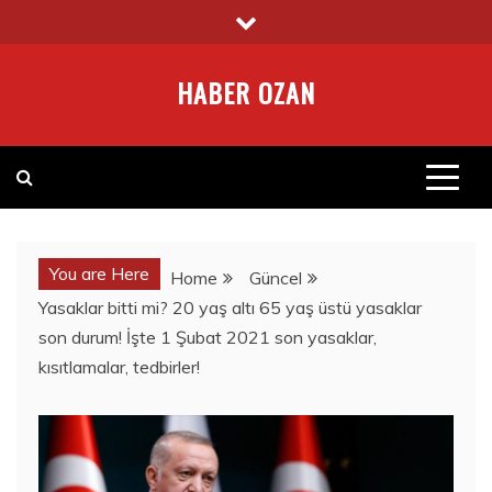
Skip
to
content
HABER OZAN
You are Here
Home
Güncel
Yasaklar bitti mi? 20 yaş altı 65 yaş üstü yasaklar
son durum! İşte 1 Şubat 2021 son yasaklar,
kısıtlamalar, tedbirler!