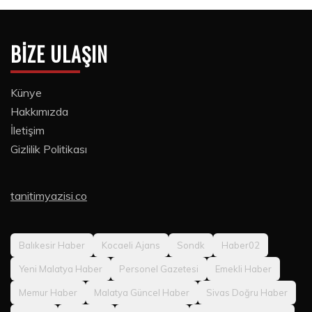
BIZE ULAŞIN
Künye
Hakkımızda
İletişim
Gizlilik Politikası
tanitimyazisi.co
Balıkesir Haber
Kocaeli Ajans
Sondk
Haber02
Yeni Malatya Haber
Personel Gazetesi
Emekli Haber
Memur Haber
Malatya Güncel Haber
Sivas Doğru Haber