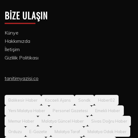
BIZE ULAŞIN
Künye
Hakkımızda
İletişim
Gizlilik Politikası
tanitimyazisi.co
Balıkesir Haber
Kocaeli Ajans
Sondk
Haber02
Yeni Malatya Haber
Personel Gazetesi
Emekli Haber
Memur Haber
Malatya Güncel Haber
Sivas Doğru Haber
Orduzu
E-Gazete
Malatya Taraf
Malatya Odak Haber