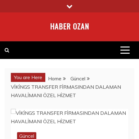
Skip
to
content
HABER OZAN
You are Here
Home
Güncel
VİKİNGS TRANSFER FİRMASINDAN DALAMAN
HAVALİMANI ÖZEL HİZMET
Güncel