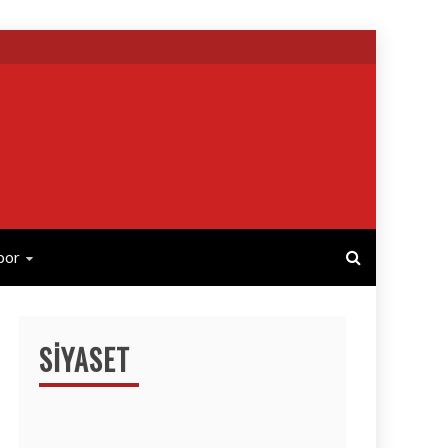
por
SIYASET