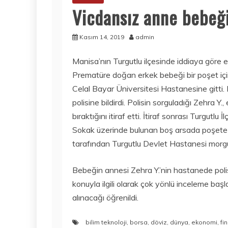
Vicdansız anne bebeği
Kasım 14, 2019
admin
Manisa’nın Turgutlu ilçesinde iddiaya göre ev
Prematüre doğan erkek bebeği bir poşet içi
Celal Bayar Üniversitesi Hastanesine gitti
polisine bildirdi. Polisin sorguladığı Zehra 
bıraktığını itiraf etti. İtiraf sonrası Turgutl
Sokak üzerinde bulunan boş arsada poşete sar
tarafından Turgutlu Devlet Hastanesi morgun
Bebeğin annesi Zehra Y.’nin hastanede polis
konuyla ilgili olarak çok yönlü inceleme başl
alınacağı öğrenildi.
bilim teknoloji
,
borsa
,
döviz
,
dünya
,
ekonomi
,
fi