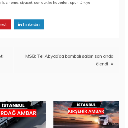
lık
,
sinema
,
siyaset
,
son dakika haberleri
,
spor
,
türkiye
rest
Linkedin
ti
MSB: Tel Abyad’da bombalı saldırı son anda
ölendi