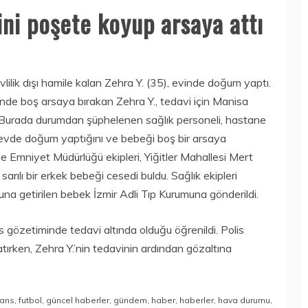
ni poşete koyup arsaya attı
lilik dışı hamile kalan Zehra Y. (35), evinde doğum yaptı.
nde boş arsaya bırakan Zehra Y., tedavi için Manisa
. Burada durumdan şüphelenen sağlık personeli, hastane
Y., evde doğum yaptığını ve bebeği boş bir arsaya
u İlçe Emniyet Müdürlüğü ekipleri, Yiğitler Mahallesi Mert
ılı bir erkek bebeği cesedi buldu. Sağlık ekipleri
a getirilen bebek İzmir Adli Tıp Kurumuna gönderildi.
 gözetiminde tedavi altında olduğu öğrenildi. Polis
atırken, Zehra Y.’nin tedavinin ardından gözaltına
nans
,
futbol
,
güncel haberler
,
gündem
,
haber
,
haberler
,
hava durumu
,