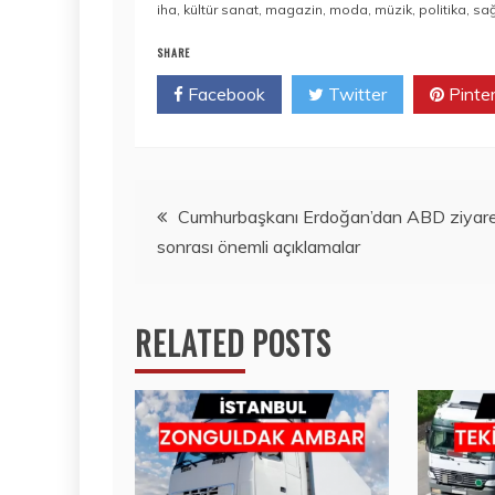
iha
,
kültür sanat
,
magazin
,
moda
,
müzik
,
politika
,
sağ
SHARE
Facebook
Twitter
Pinte
Yazı
Cumhurbaşkanı Erdoğan’dan ABD ziyare
sonrası önemli açıklamalar
gezinmesi
RELATED POSTS