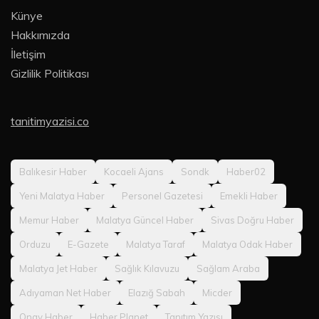
Künye
Hakkımızda
İletişim
Gizlilik Politikası
tanitimyazisi.co
Balıkesir Haber
Kocaeli Ajans
Sondk
Haber02
Yeni Malatya Haber
Personel Gazetesi
Emekli Haber
Memur Haber
Malatya Güncel Haber
Sivas Doğru Haber
Orduzu
E-Gazete
Malatya Taraf
Malatya Odak Haber
Malatya Jet Haber
Sağlık Kılavuzu
Sağlam Araba
Adıyaman Net Haber
Elazığ Sabah
Micder
Onay Haber
Haber Planet
Tanıtım Yazısı