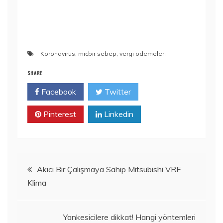
Koronavirüs
,
micbir sebep
,
vergi ödemeleri
SHARE
Facebook
Twitter
Pinterest
Linkedin
Yazı
Akıcı Bir Çalışmaya Sahip Mitsubishi VRF
Klima
gezinmesi
Yankesicilere dikkat! Hangi yöntemleri