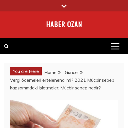
Skip
to
content
HABER OZAN
You are Here
Home
Güncel
Vergi ödemeleri ertelenendi mi? 2021 Mücbir sebep
kapsamındaki işletmeler: Mücbir sebep nedir?