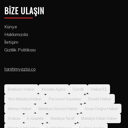
BIZE ULAŞIN
Künye
Hakkımızda
İletişim
Gizlilik Politikası
tanitimyazisi.co
Balıkesir Haber
Kocaeli Ajans
Sondk
Haber02
Yeni Malatya Haber
Personel Gazetesi
Emekli Haber
Memur Haber
Malatya Güncel Haber
Sivas Doğru Haber
Orduzu
E-Gazete
Malatya Taraf
Malatya Odak Haber
Malatya Jet Haber
Sağlık Kılavuzu
Sağlam Araba