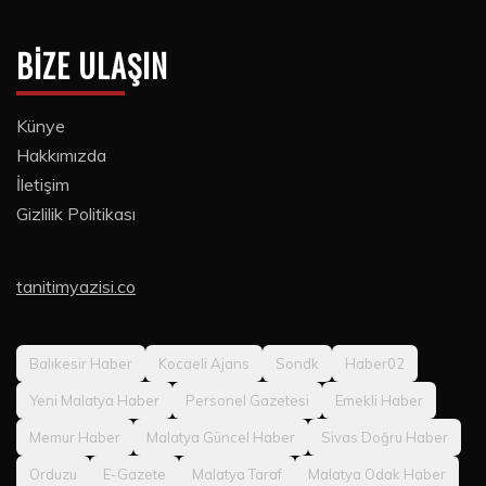
BIZE ULAŞIN
Künye
Hakkımızda
İletişim
Gizlilik Politikası
tanitimyazisi.co
Balıkesir Haber
Kocaeli Ajans
Sondk
Haber02
Yeni Malatya Haber
Personel Gazetesi
Emekli Haber
Memur Haber
Malatya Güncel Haber
Sivas Doğru Haber
Orduzu
E-Gazete
Malatya Taraf
Malatya Odak Haber