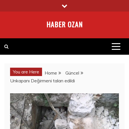
Skip
to
content
HABER OZAN
You are Here
Home
Güncel
Unkapanı Değirmeni talan edildi