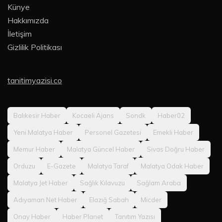
Künye
Hakkımızda
İletişim
Gizlilik Politikası
tanitimyazisi.co
Balıkesir Haber
Kocaeli Ajans
Sondk
Haber02
Yeni Malatya Haber
Personel Gazetesi
Emekli Haber
Memur Haber
Malatya Güncel Haber
Sivas Doğru Haber
Orduzu
E-Gazete
Malatya Taraf
Malatya Odak Haber
Malatya Jet Haber
Sağlık Kılavuzu
Sağlam Araba
Adıyaman Net Haber
Elazığ Sabah
Micder
Onay Haber
Haber Planet
Tanıtım Yazısı