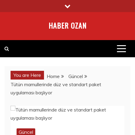
Skip
to
content
HABER OZAN
You are Here
Home
Güncel
Tütün mamullerinde düz ve standart paket
uygulaması başlıyor
Güncel