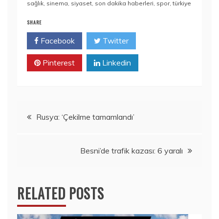
sağlık
,
sinema
,
siyaset
,
son dakika haberleri
,
spor
,
türkiye
SHARE
Facebook
Twitter
Pinterest
Linkedin
Yazı
Rusya: ‘Çekilme tamamlandı’
gezinmesi
Besni’de trafik kazası: 6 yaralı
RELATED POSTS