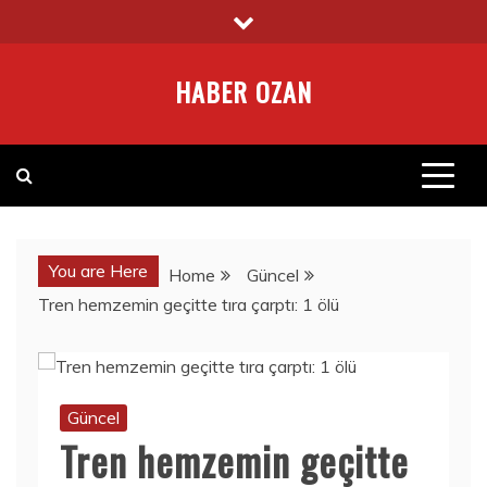
Skip
to
content
HABER OZAN
You are Here
Home
Güncel
Tren hemzemin geçitte tıra çarptı: 1 ölü
Güncel
Tren hemzemin geçitte