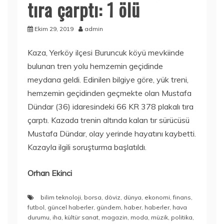
tıra çarptı: 1 ölü
Ekim 29, 2019
admin
Kaza, Yerköy ilçesi Buruncuk köyü mevkiinde
bulunan tren yolu hemzemin geçidinde
meydana geldi. Edinilen bilgiye göre, yük treni,
hemzemin geçidinden geçmekte olan Mustafa
Dündar (36) idaresindeki 66 KR 378 plakalı tıra
çarptı. Kazada trenin altında kalan tır sürücüsü
Mustafa Dündar, olay yerinde hayatını kaybetti.
Kazayla ilgili soruşturma başlatıldı.
Orhan Ekinci
bilim teknoloji
,
borsa
,
döviz
,
dünya
,
ekonomi
,
finans
,
futbol
,
güncel haberler
,
gündem
,
haber
,
haberler
,
hava
durumu
,
iha
,
kültür sanat
,
magazin
,
moda
,
müzik
,
politika
,