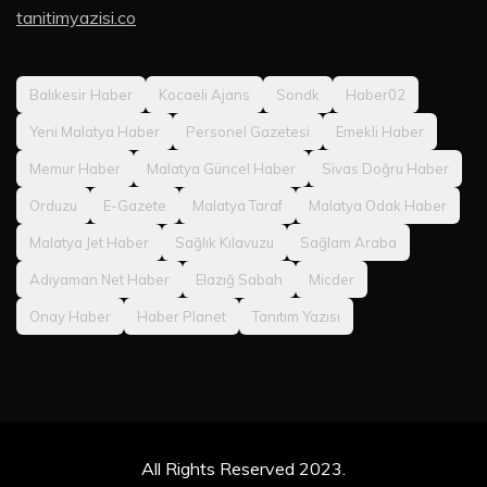
tanitimyazisi.co
Balıkesir Haber
Kocaeli Ajans
Sondk
Haber02
Yeni Malatya Haber
Personel Gazetesi
Emekli Haber
Memur Haber
Malatya Güncel Haber
Sivas Doğru Haber
Orduzu
E-Gazete
Malatya Taraf
Malatya Odak Haber
Malatya Jet Haber
Sağlık Kılavuzu
Sağlam Araba
Adıyaman Net Haber
Elazığ Sabah
Micder
Onay Haber
Haber Planet
Tanıtım Yazısı
All Rights Reserved 2023.