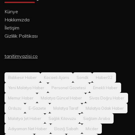
Künye
Hakkımızda
İletişim
Gizlilik Politikası
tanitimyazisi.co
Balıkesir Haber
Kocaeli Ajans
Sondk
Haber02
Yeni Malatya Haber
Personel Gazetesi
Emekli Haber
Memur Haber
Malatya Güncel Haber
Sivas Doğru Haber
Orduzu
E-Gazete
Malatya Taraf
Malatya Odak Haber
Malatya Jet Haber
Sağlık Kılavuzu
Sağlam Araba
Adıyaman Net Haber
Elazığ Sabah
Micder