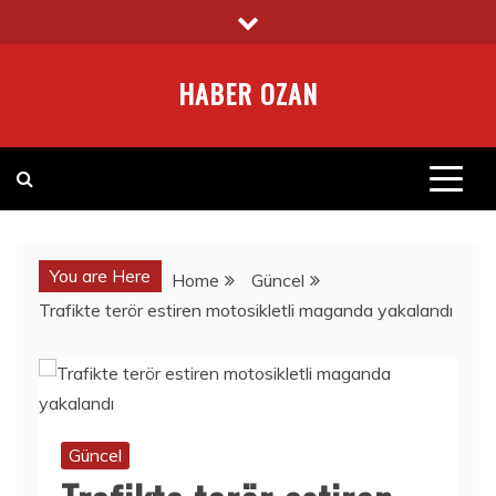
Skip
to
content
HABER OZAN
You are Here
Home
Güncel
Trafikte terör estiren motosikletli maganda yakalandı
Güncel