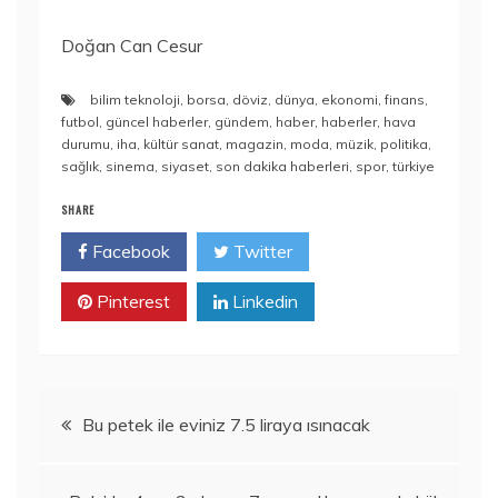
Doğan Can Cesur
bilim teknoloji
,
borsa
,
döviz
,
dünya
,
ekonomi
,
finans
,
futbol
,
güncel haberler
,
gündem
,
haber
,
haberler
,
hava
durumu
,
iha
,
kültür sanat
,
magazin
,
moda
,
müzik
,
politika
,
sağlık
,
sinema
,
siyaset
,
son dakika haberleri
,
spor
,
türkiye
SHARE
Facebook
Twitter
Pinterest
Linkedin
Yazı
Bu petek ile eviniz 7.5 liraya ısınacak
gezinmesi