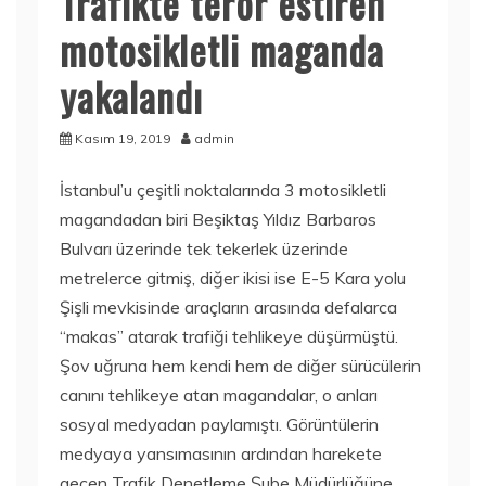
Trafikte terör estiren
motosikletli maganda
yakalandı
Kasım 19, 2019
admin
İstanbul’u çeşitli noktalarında 3 motosikletli
magandadan biri Beşiktaş Yıldız Barbaros
Bulvarı üzerinde tek tekerlek üzerinde
metrelerce gitmiş, diğer ikisi ise E-5 Kara yolu
Şişli mevkisinde araçların arasında defalarca
“makas” atarak trafiği tehlikeye düşürmüştü.
Şov uğruna hem kendi hem de diğer sürücülerin
canını tehlikeye atan magandalar, o anları
sosyal medyadan paylamıştı. Görüntülerin
medyaya yansımasının ardından harekete
geçen Trafik Denetleme Şube Müdürlüğüne