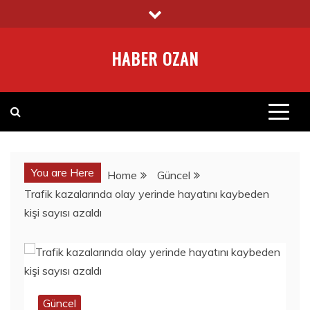
Skip
to
content
HABER OZAN
You are Here
Home
Güncel
Trafik kazalarında olay yerinde hayatını kaybeden
kişi sayısı azaldı
Güncel