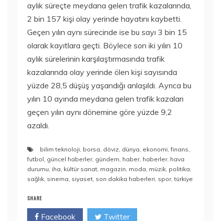
aylık süreçte meydana gelen trafik kazalarında,
2 bin 157 kişi olay yerinde hayatını kaybetti.
Geçen yılın aynı sürecinde ise bu sayı 3 bin 15
olarak kayıtlara geçti. Böylece son iki yılın 10
aylık sürelerinin karşılaştırmasında trafik
kazalarında olay yerinde ölen kişi sayısında
yüzde 28,5 düşüş yaşandığı anlaşıldı. Ayrıca bu
yılın 10 ayında meydana gelen trafik kazaları
geçen yılın aynı dönemine göre yüzde 9,2
azaldı.
bilim teknoloji
,
borsa
,
döviz
,
dünya
,
ekonomi
,
finans
,
futbol
,
güncel haberler
,
gündem
,
haber
,
haberler
,
hava
durumu
,
iha
,
kültür sanat
,
magazin
,
moda
,
müzik
,
politika
,
sağlık
,
sinema
,
siyaset
,
son dakika haberleri
,
spor
,
türkiye
SHARE
Facebook
Twitter