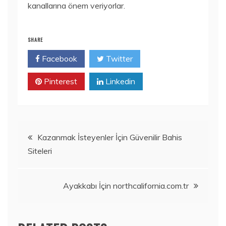
kanallarına önem veriyorlar.
SHARE
Facebook
Twitter
Pinterest
Linkedin
Yazı
Kazanmak İsteyenler İçin Güvenilir Bahis
Siteleri
gezinmesi
Ayakkabı İçin northcalifornia.com.tr