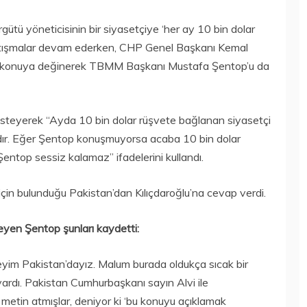
gütü yöneticisinin bir siyasetçiye ‘her ay 10 bin dolar
 tartışmalar devam ederken, CHP Genel Başkanı Kemal
a bu konuya değinerek TBMM Başkanı Mustafa Şentop’u da
ı isteyerek “Ayda 10 bin dolar rüşvete bağlanan siyasetçi
ır. Eğer Şentop konuşmuyorsa acaba 10 bin dolar
Şentop sessiz kalamaz” ifadelerini kullandı.
n bulunduğu Pakistan’dan Kılıçdaroğlu’na cevap verdi.
yleyen Şentop şunları kaydetti:
e edeyim Pakistan’dayız. Malum burada oldukça sıcak bir
vardı. Pakistan Cumhurbaşkanı sayın Alvi ile
metin atmışlar, deniyor ki ‘bu konuyu açıklamak