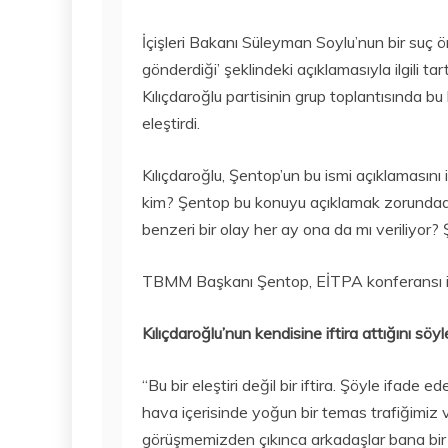
İçişleri Bakanı Süleyman Soylu’nun bir suç ör
gönderdiği’ şeklindeki açıklamasıyla ilgili
Kılıçdaroğlu partisinin grup toplantısınd
eleştirdi.
Kılıçdaroğlu, Şentop’un bu ismi açıklamasın
kim? Şentop bu konuyu açıklamak zorundad
benzeri bir olay her ay ona da mı veriliyor? 
TBMM Başkanı Şentop, EİTPA konferansı içi
Kılıçdaroğlu’nun kendisine iftira attığını sö
“Bu bir eleştiri değil bir iftira. Şöyle ifad
hava içerisinde yoğun bir temas trafiğimiz 
görüşmemizden çıkınca arkadaşlar bana bir 