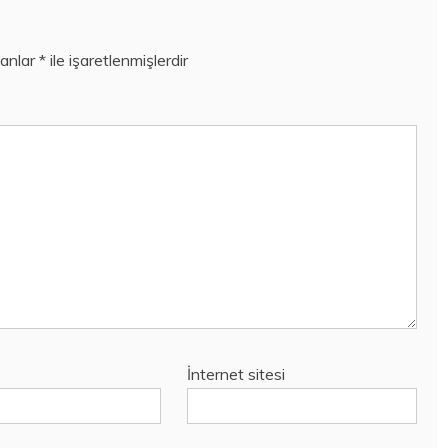
lanlar
*
ile işaretlenmişlerdir
İnternet sitesi