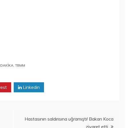
 DAKİKA
,
TBMM
rest
Linkedin
Hastasının saldırısına uğramıştı! Bakan Koca
ziyaret etti