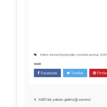
haber
,
kemal kılıçdaroğlu
,
mustafa şentop
,
SON
SHARE
Facebook
Twitter
Pinte
Yazı
ABD’de yaban gelinciği sevinci