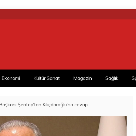
Ekonomi
Kültür Sanat
Magazin
Sağlık
S
şkanı Şentop’tan Kılıçdaroğlu’na cevap