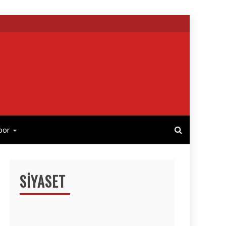
por
SIYASET