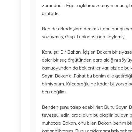
zorundadır. Eğer açıklamazsa aynı onun gibi
bir ifade.
Ben de arkadaşlara dedim ki, onu hangi mecz
sözüymüş, Grup Toplantısı’nda söylemiş.
Konu şu: Bir Bakan, İçişleri Bakanı bir siyase
dolar bir suç örgütünden para aldığını söyl
kamuoyundan da beklentiler var, biz de bu ko
Sayın Bakan’a. Fakat bu benim dile getirdiği
bilmiyorum. Kılıçdaroğlu ne kadar biliyorsa 
ben değilim.
Benden şunu talep edebilirler: Bunu Sayın B
tevessül edin, aracı olun; bu olabilir, bu ay
muhatabı Bakan, onu bilen Bakan, benim bir 
kadar biliyorum. Bunu açıklamamı istiyor be