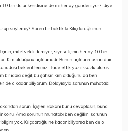
 10 bin dolar kendisine de mi her ay gönderiliyor?’ diye
up söylemiş? Sonra bir baktık ki Kılıçdaroğlu’nun
tçinin, milletvekili demiyor, siyasetçinin her ay 10 bin
üyor. Kim olduğunu açıklamadı. Bunun açıklanmasına dair
nudaki beklentilerimizi ifade ettik yazılı-sözlü olarak
m bir iddia değil, bu şahsın kim olduğunu da ben
ben de o kadar biliyorum. Dolayısıyla sorunun muhatabı
akandan sorun, İçişleri Bakanı bunu cevaplasın, buna
rı bir konu. Ama sorunun muhatabı ben değilim, sorunun
bilgim yok. Kılıçdaroğlu ne kadar biliyorsa ben de o
nden.