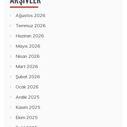
Ağustos 2026
Temmuz 2026
Haziran 2026
Mayıs 2026
Nisan 2026
Mart 2026
Şubat 2026
Ocak 2026
Aralık 2025
Kasım 2025
Ekim 2025