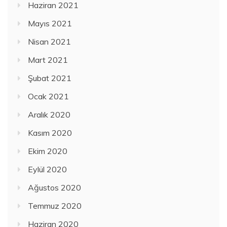
Haziran 2021
Mayıs 2021
Nisan 2021
Mart 2021
Şubat 2021
Ocak 2021
Aralık 2020
Kasım 2020
Ekim 2020
Eylül 2020
Ağustos 2020
Temmuz 2020
Haziran 2020