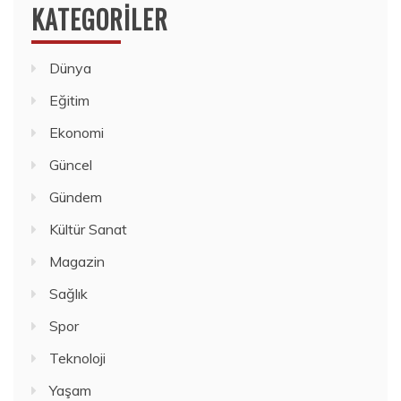
KATEGORILER
Dünya
Eğitim
Ekonomi
Güncel
Gündem
Kültür Sanat
Magazin
Sağlık
Spor
Teknoloji
Yaşam