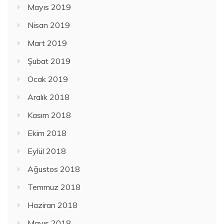
Mayıs 2019
Nisan 2019
Mart 2019
Şubat 2019
Ocak 2019
Aralık 2018
Kasım 2018
Ekim 2018
Eylül 2018
Ağustos 2018
Temmuz 2018
Haziran 2018
Mayıs 2018