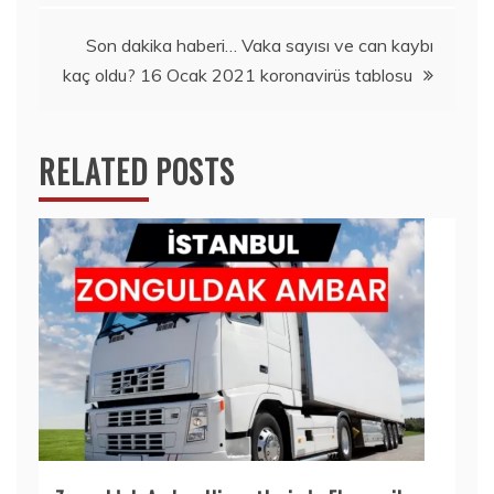
Son dakika haberi… Vaka sayısı ve can kaybı
kaç oldu? 16 Ocak 2021 koronavirüs tablosu
RELATED POSTS