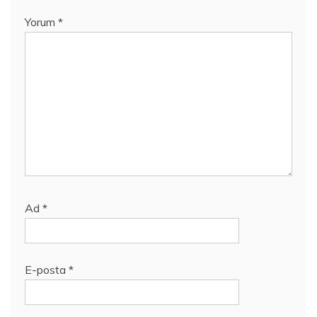
Yorum
*
Ad
*
E-posta
*