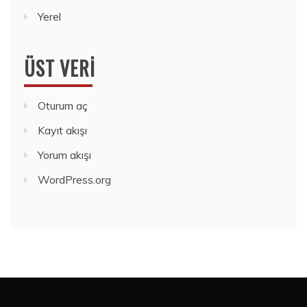
Yerel
ÜST VERI
Oturum aç
Kayıt akışı
Yorum akışı
WordPress.org