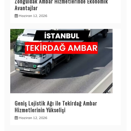
Zonguldak Ambar Hizmetlerinde Ekonomik
Avantajlar
Haziran 12, 2026
Geniş Lojistik Ağı ile Tekirdağ Ambar
Hizmetlerinin Yükselişi
Haziran 12, 2026