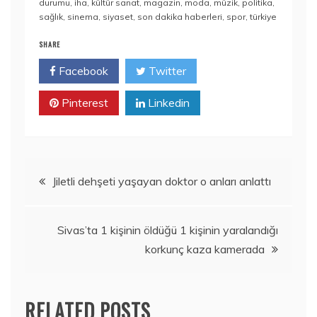
durumu
,
iha
,
kültür sanat
,
magazin
,
moda
,
müzik
,
politika
,
sağlık
,
sinema
,
siyaset
,
son dakika haberleri
,
spor
,
türkiye
SHARE
Facebook
Twitter
Pinterest
Linkedin
Yazı
Jiletli dehşeti yaşayan doktor o anları anlattı
gezinmesi
Sivas’ta 1 kişinin öldüğü 1 kişinin yaralandığı
korkunç kaza kamerada
RELATED POSTS