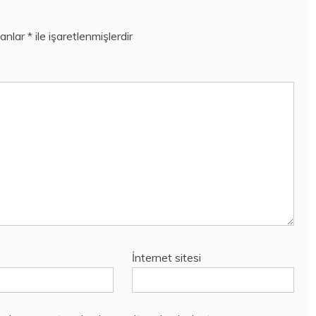
lanlar
*
ile işaretlenmişlerdir
İnternet sitesi