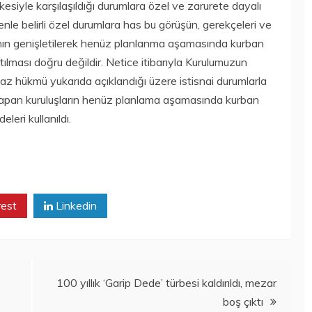
esiyle karşılaşıldığı durumlara özel ve zarurete dayalı
enle belirli özel durumlara has bu görüşün, gerekçeleri ve
ının genişletilerek henüz planlanma aşamasında kurban
atılması doğru değildir. Netice itibarıyla Kurulumuzun
vaz hükmü yukarıda açıklandığı üzere istisnai durumlarla
u yapan kuruluşların henüz planlama aşamasında kurban
leri kullanıldı.
rest
Linkedin
100 yıllık ‘Garip Dede’ türbesi kaldırıldı, mezar
boş çıktı