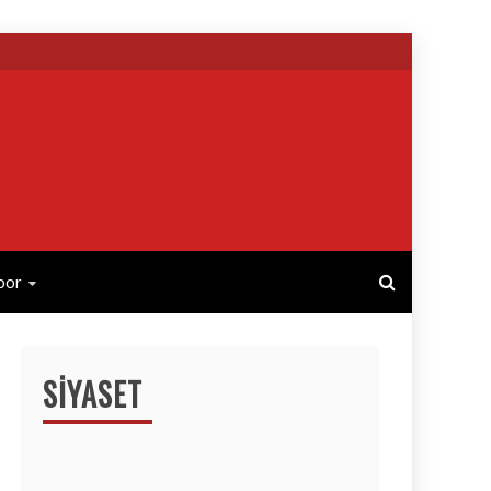
por
SIYASET