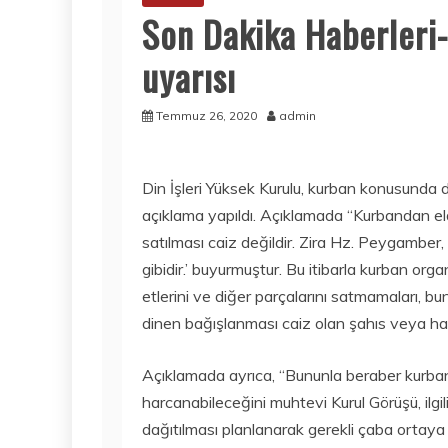
Son Dakika Haberleri-
uyarısı
Temmuz 26, 2020
admin
Din İşleri Yüksek Kurulu, kurban konusunda d
açıklama yapıldı. Açıklamada “Kurbandan elde
satılması caiz değildir. Zira Hz. Peygamber,
gibidir.’ buyurmuştur. Bu itibarla kurban or
etlerini ve diğer parçalarını satmamaları, b
dinen bağışlanması caiz olan şahıs veya hayır
Açıklamada ayrıca, “Bununla beraber kurban 
harcanabileceğini muhtevi Kurul Görüşü, ilgili
dağıtılması planlanarak gerekli çaba ortaya k