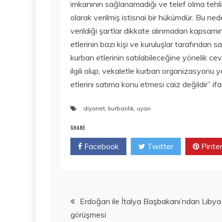
imkanının sağlanamadığı ve telef olma tehlik
olarak verilmiş istisnai bir hükümdür. Bu ned
verildiği şartlar dikkate alınmadan kapsam
etlerinin bazı kişi ve kuruluşlar tarafından s
kurban etlerinin satılabileceğine yönelik ce
ilgili olup, vekaletle kurban organizasyon
etlerini satıma konu etmesi caiz değildir” ifade
diyanet
,
kurbanlık
,
uyarı
SHARE
Facebook
Twitter
Pinte
Yazı
Erdoğan ile İtalya Başbakanı’ndan Libya
görüşmesi