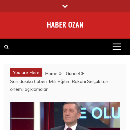
Skip
to
content
HABER OZAN
You are Here
Home
Güncel
Son dakika haberi: Milli Eğitim Bakanı Selçuk’tan
önemli açıklamalar