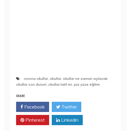
corona okullar
,
okullar
,
okullar ne zaman açılacak
,
okullar son durum
,
okullar tatil mi
,
yüz yüze eğitim
SHARE
Facebook
Twitter
Pinterest
Linkedin