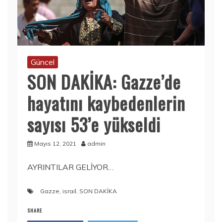
Güncel
SON DAKİKA: Gazze’de
hayatını kaybedenlerin
sayısı 53’e yükseldi
Mayıs 12, 2021
admin
AYRINTILAR GELİYOR…
Gazze
,
israil
,
SON DAKİKA
SHARE