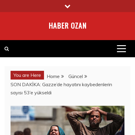
Skip
to
content
HABER OZAN
You are Here
Home
Güncel
SON DAKİKA: Gazze’de hayatını kaybedenlerin
sayısı 53’e yükseldi