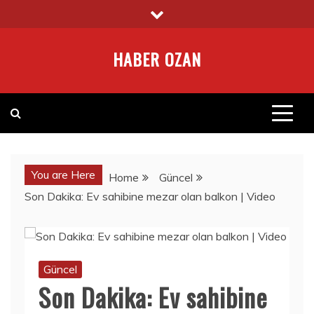
Skip
to
content
HABER OZAN
You are Here
Home
Güncel
Son Dakika: Ev sahibine mezar olan balkon | Video
Güncel
Son Dakika: Ev sahibine