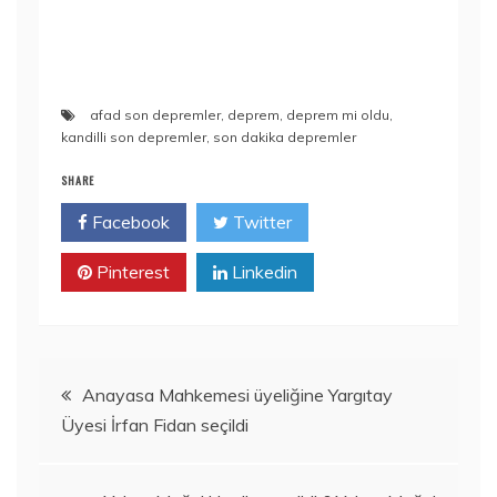
afad son depremler
,
deprem
,
deprem mi oldu
,
kandilli son depremler
,
son dakika depremler
SHARE
Facebook
Twitter
Pinterest
Linkedin
Yazı
Anayasa Mahkemesi üyeliğine Yargıtay
Üyesi İrfan Fidan seçildi
gezinmesi