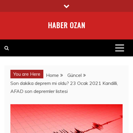
Skip
to
content
HABER OZAN
You are Here
Home
Güncel
Son dakika deprem mi oldu? 23 Ocak 2021 Kandilli,
AFAD son depremler listesi