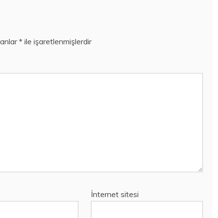
lanlar
*
ile işaretlenmişlerdir
İnternet sitesi