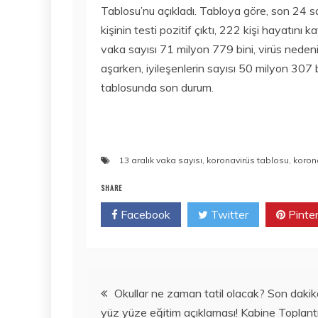
Tablosu’nu açıkladı. Tabloya göre, son 24 s
kişinin testi pozitif çıktı, 222 kişi hayatın
vaka sayısı 71 milyon 779 bini, virüs neden
aşarken, iyileşenlerin sayısı 50 milyon 307 b
tablosunda son durum.
13 aralık vaka sayısı
,
koronavirüs tablosu
,
koron
SHARE
Facebook
Twitter
Pinte
Yazı
Okullar ne zaman tatil olacak? Son dakik
yüz yüze eğitim açıklaması! Kabine Toplantı