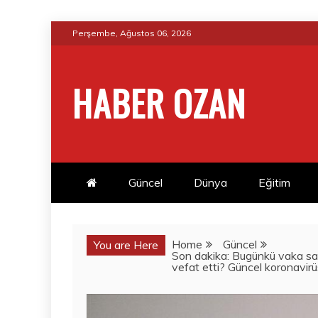
Skip
Perşembe, Ağustos 06, 2026
to
content
HABER OZAN
Güncel
Dünya
Eğitim
Home
Güncel
You are Here
Son dakika: Bugünkü vaka say
vefat etti? Güncel koronavirü