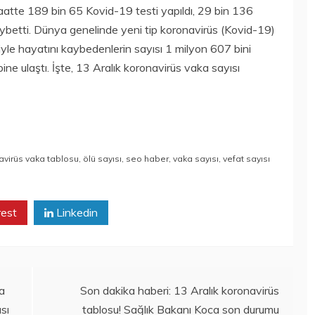
aatte 189 bin 65 Kovid-19 testi yapıldı, 29 bin 136
ı kaybetti. Dünya genelinde yeni tip koronavirüs (Kovid-19)
iyle hayatını kaybedenlerin sayısı 1 milyon 607 bini
ine ulaştı. İşte, 13 Aralık koronavirüs vaka sayısı
avirüs vaka tablosu
,
ölü sayısı
,
seo haber
,
vaka sayısı
,
vefat sayısı
rest
Linkedin
a
Son dakika haberi: 13 Aralık koronavirüs
sı
tablosu! Sağlık Bakanı Koca son durumu