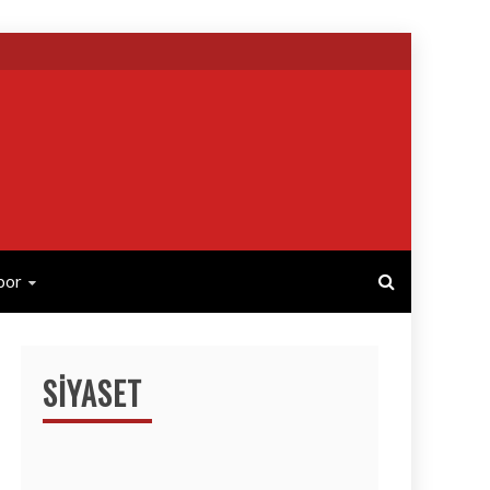
por
SIYASET