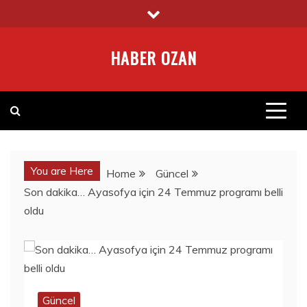
Skip
to
content
HABER OZAN
You are Here
Home
Güncel
Son dakika… Ayasofya için 24 Temmuz programı belli
oldu
Güncel