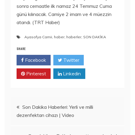
sonra cemaatle ilk namaz 24 Temmuz Cuma
günü kılınacak. Camiye 2 imam ve 4 müezzin
atandı. (TRT Haber)
Ayasofya Camii
,
haber
,
haberler
,
SON DAKİKA
SHARE
Facebook
Twitter
Pinterest
Linkedin
Yazı
Son Dakika Haberleri: Yerli ve milli
dezenfektan cihazı | Video
gezinmesi