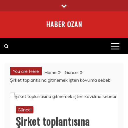
Skip
to
content
HABER OZAN
You are Here
Home
Güncel
Şirket toplantısına gitmemek işten kovulma sebebi
Güncel
Şirket toplantısına