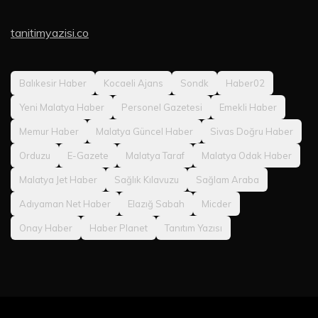
tanitimyazisi.co
Balıkesir Haber
Kocaeli Ajans
Sondk
Haber02
Yeni Malatya Haber
Personel Gazetesi
Emekli Haber
Memur Haber
Malatya Güncel Haber
Sivas Doğru Haber
Orduzu
E-Gazete
Malatya Taraf
Malatya Odak Haber
Malatya Jet Haber
Sağlık Kılavuzu
Sağlam Araba
Adıyaman Net Haber
Elazığ Sabah
Micder
Onay Haber
Haber Planet
Tanıtım Yazısı