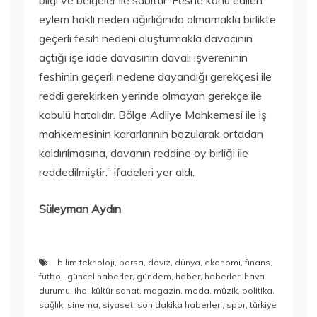
bilgi ve belgeler ile sabittir. Feshe konu edilen
eylem haklı neden ağırlığında olmamakla birlikte
geçerli fesih nedeni oluşturmakla davacının
açtığı işe iade davasının davalı işvereninin
feshinin geçerli nedene dayandığı gerekçesi ile
reddi gerekirken yerinde olmayan gerekçe ile
kabulü hatalıdır. Bölge Adliye Mahkemesi ile iş
mahkemesinin kararlarının bozularak ortadan
kaldırılmasına, davanın reddine oy birliği ile
reddedilmiştir.” ifadeleri yer aldı.
Süleyman Aydın
bilim teknoloji
,
borsa
,
döviz
,
dünya
,
ekonomi
,
finans
,
futbol
,
güncel haberler
,
gündem
,
haber
,
haberler
,
hava
durumu
,
iha
,
kültür sanat
,
magazin
,
moda
,
müzik
,
politika
,
sağlık
,
sinema
,
siyaset
,
son dakika haberleri
,
spor
,
türkiye