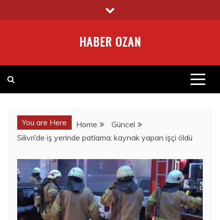
Skip
to
content
HABER OZAN
You are Here
Home
Güncel
Silivri’de iş yerinde patlama; kaynak yapan işçi öldü