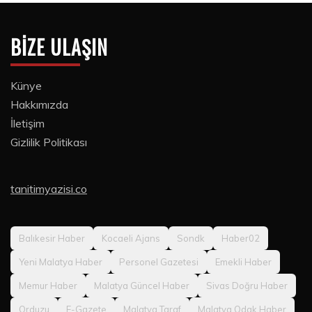
BIZE ULAŞIN
Künye
Hakkımızda
İletişim
Gizlilik Politikası
tanitimyazisi.co
Balıkesir Haber
Kocaeli Ajans
Sondk
Haber02
Yeni Malatya Haber
Personel Gazetesi
Emekli Haber
Memur Haber
Malatya Güncel Haber
Sivas Doğru Haber
Orduzu
E-Gazete
Malatya Taraf
Malatya Odak Haber