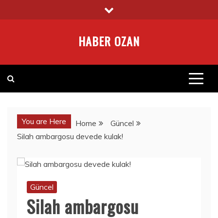
Skip
to
content
HABER OZAN
You are Here
Home
Güncel
Silah ambargosu devede kulak!
Güncel
Silah ambargosu