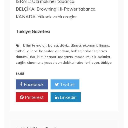
İSRAİL: Uzi makineli tabanca.
BELÇİKA: Browning Hi-Power tabanca.
KANADA: Yüksek zırhlı araçlar.
Türkiye Gazetesi
bilim teknoloji
,
borsa
,
döviz
,
dünya
,
ekonomi
,
finans
,
futbol
,
güncel haberler
,
gündem
,
haber
,
haberler
,
hava
durumu
,
iha
,
kültür sanat
,
magazin
,
moda
,
müzik
,
politika
,
sağlık
,
sinema
,
siyaset
,
son dakika haberleri
,
spor
,
türkiye
SHARE
Facebook
Twitter
Pinterest
Linkedin
Yazı