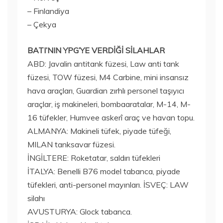
– Finlandiya
– Çekya
BATI’NIN YPG’YE VERDİĞİ SİLAHLAR
ABD: Javalin antitank füzesi, Law anti tank
füzesi, TOW füzesi, M4 Carbine, mini insansız
hava araçları, Guardian zırhlı personel taşıyıcı
araçlar, iş makineleri, bombaaratalar, M-14, M-
16 tüfekler, Humvee askerî araç ve havan topu.
ALMANYA: Makineli tüfek, piyade tüfeği,
MILAN tanksavar füzesi.
İNGİLTERE: Roketatar, saldırı tüfekleri
İTALYA: Benelli B76 model tabanca, piyade
tüfekleri, anti-personel mayınları. İSVEÇ: LAW
silahı
AVUSTURYA: Glock tabanca.