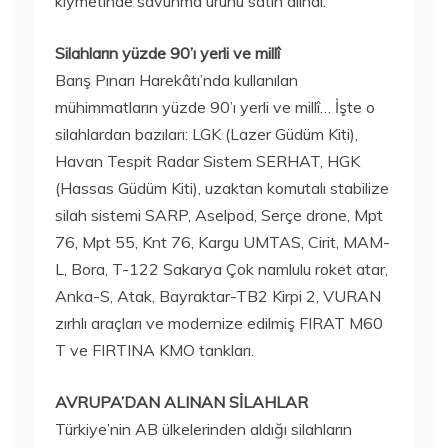
kıymetinde savunma ürünü satın alındı.
Silahların yüzde 90’ı yerli ve millî
Barış Pınarı Harekâtı’nda kullanılan
mühimmatların yüzde 90’ı yerli ve millî… İşte o
silahlardan bazıları: LGK (Lazer Güdüm Kiti),
Havan Tespit Radar Sistem SERHAT, HGK
(Hassas Güdüm Kiti), uzaktan komutalı stabilize
silah sistemi SARP, Aselpod, Serçe drone, Mpt
76, Mpt 55, Knt 76, Kargu UMTAS, Cirit, MAM-
L, Bora, T-122 Sakarya Çok namlulu roket atar,
Anka-S, Atak, Bayraktar-TB2 Kirpi 2, VURAN
zırhlı araçları ve modernize edilmiş FIRAT M60
T ve FIRTINA KMO tankları.
AVRUPA’DAN ALINAN SİLAHLAR
Türkiye’nin AB ülkelerinden aldığı silahların