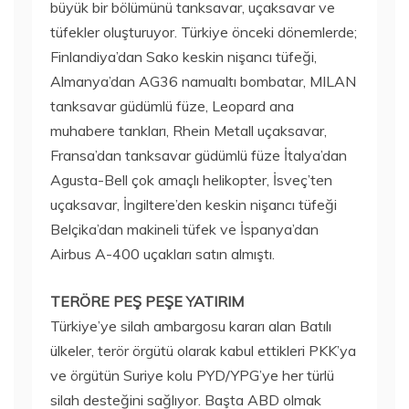
büyük bir bölümünü tanksavar, uçaksavar ve
tüfekler oluşturuyor. Türkiye önceki dönemlerde;
Finlandiya’dan Sako keskin nişancı tüfeği,
Almanya’dan AG36 namualtı bombatar, MILAN
tanksavar güdümlü füze, Leopard ana
muhabere tankları, Rhein Metall uçaksavar,
Fransa’dan tanksavar güdümlü füze İtalya’dan
Agusta-Bell çok amaçlı helikopter, İsveç’ten
uçaksavar, İngiltere’den keskin nişancı tüfeği
Belçika’dan makineli tüfek ve İspanya’dan
Airbus A-400 uçakları satın almıştı.
TERÖRE PEŞ PEŞE YATIRIM
Türkiye’ye silah ambargosu kararı alan Batılı
ülkeler, terör örgütü olarak kabul ettikleri PKK’ya
ve örgütün Suriye kolu PYD/YPG’ye her türlü
silah desteğini sağlıyor. Başta ABD olmak