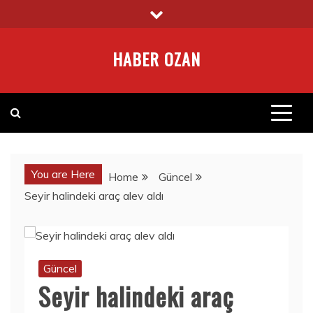
Skip
to
content
HABER OZAN
You are Here
Home
Güncel
Seyir halindeki araç alev aldı
Güncel
Seyir halindeki araç