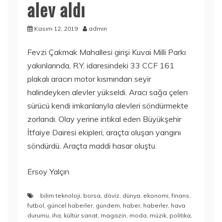
alev aldı
Kasım 12, 2019
admin
Fevzi Çakmak Mahallesi girişi Kuvai Milli Parkı
yakınlarında, R.Y. idaresindeki 33 CCF 161
plakalı aracın motor kısmından seyir
halindeyken alevler yükseldi. Aracı sağa çelen
sürücü kendi imkanlarıyla alevleri söndürmekte
zorlandı. Olay yerine intikal eden Büyükşehir
İtfaiye Dairesi ekipleri, araçta oluşan yangını
söndürdü. Araçta maddi hasar oluştu.
Ersoy Yalçın
bilim teknoloji
,
borsa
,
döviz
,
dünya
,
ekonomi
,
finans
,
futbol
,
güncel haberler
,
gündem
,
haber
,
haberler
,
hava
durumu
,
iha
,
kültür sanat
,
magazin
,
moda
,
müzik
,
politika
,