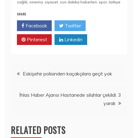
sağlık
,
sinema
,
siyaset
,
son dakika haberleri
,
spor
,
türkiye
SHARE
Facebook
Twitter
Pinterest
Linkedin
Yazı
Eskişehir polisinden kaçakçılara geçit yok
gezinmesi
İhlas Haber Ajansı Hastanede silahlar çekildi: 3
yaralı
RELATED POSTS