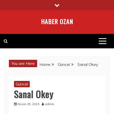
Skip
to
content
HABER OZAN
You are Here
Home
Güncel
Sanal Okey
Güncel
Sanal Okey
Nisan 25, 2019
admin