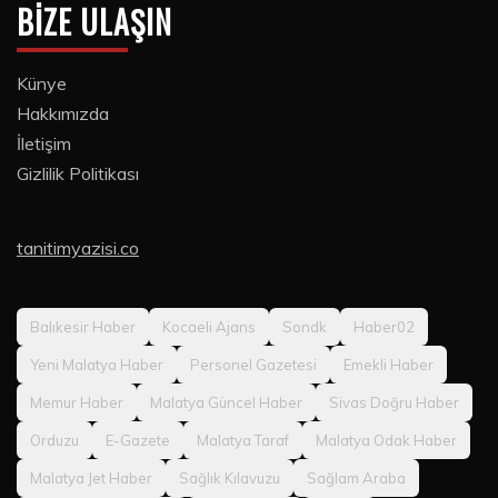
BIZE ULAŞIN
Künye
Hakkımızda
İletişim
Gizlilik Politikası
tanitimyazisi.co
Balıkesir Haber
Kocaeli Ajans
Sondk
Haber02
Yeni Malatya Haber
Personel Gazetesi
Emekli Haber
Memur Haber
Malatya Güncel Haber
Sivas Doğru Haber
Orduzu
E-Gazete
Malatya Taraf
Malatya Odak Haber
Malatya Jet Haber
Sağlık Kılavuzu
Sağlam Araba