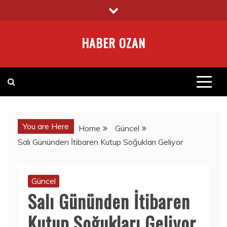
Skip
to
content
HABER OZAN
You are Here
Home
Güncel
Salı Gününden İtibaren Kutup Soğukları Geliyor
Güncel
Salı Gününden İtibaren
Kutup Soğukları Geliyor