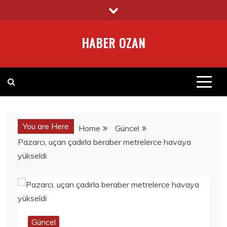
Skip
to
content
HABER OZAN
You are Here
Home
Güncel
Pazarcı, uçan çadırla beraber metrelerce havaya
yükseldi
Güncel