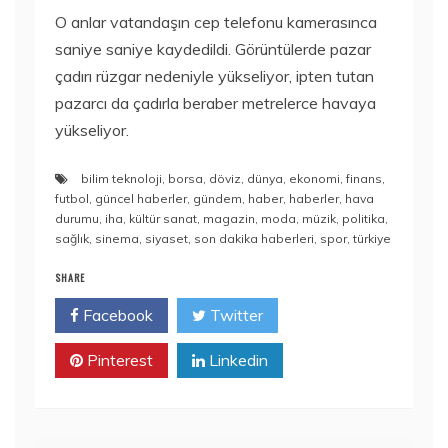
O anlar vatandaşın cep telefonu kamerasınca
saniye saniye kaydedildi. Görüntülerde pazar
çadırı rüzgar nedeniyle yükseliyor, ipten tutan
pazarcı da çadırla beraber metrelerce havaya
yükseliyor.
bilim teknoloji
,
borsa
,
döviz
,
dünya
,
ekonomi
,
finans
,
futbol
,
güncel haberler
,
gündem
,
haber
,
haberler
,
hava
durumu
,
iha
,
kültür sanat
,
magazin
,
moda
,
müzik
,
politika
,
sağlık
,
sinema
,
siyaset
,
son dakika haberleri
,
spor
,
türkiye
SHARE
Facebook
Twitter
Pinterest
Linkedin