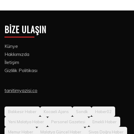
BIZE ULAŞIN
Künye
Hakkımızda
İletişim
Gizlilik Politikası
tanitimyazisi.co
Balıkesir Haber
Kocaeli Ajans
Sondk
Haber02
Yeni Malatya Haber
Personel Gazetesi
Emekli Haber
Memur Haber
Malatya Güncel Haber
Sivas Doğru Haber