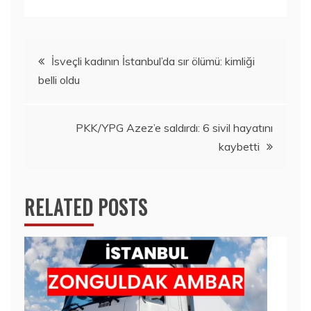
Yazı
İsveçli kadının İstanbul’da sır ölümü: kimliği
belli oldu
gezinmesi
PKK/YPG Azez’e saldırdı: 6 sivil hayatını
kaybetti
RELATED POSTS