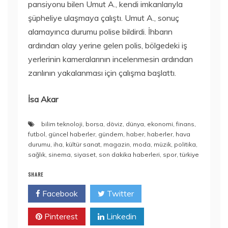
pansiyonu bilen Umut A., kendi imkanlarıyla
şüpheliye ulaşmaya çalıştı. Umut A., sonuç
alamayınca durumu polise bildirdi. İhbarın
ardından olay yerine gelen polis, bölgedeki iş
yerlerinin kameralarının incelenmesin ardından
zanlının yakalanması için çalışma başlattı.
İsa Akar
bilim teknoloji
,
borsa
,
döviz
,
dünya
,
ekonomi
,
finans
,
futbol
,
güncel haberler
,
gündem
,
haber
,
haberler
,
hava
durumu
,
iha
,
kültür sanat
,
magazin
,
moda
,
müzik
,
politika
,
sağlık
,
sinema
,
siyaset
,
son dakika haberleri
,
spor
,
türkiye
SHARE
Facebook
Twitter
Pinterest
Linkedin