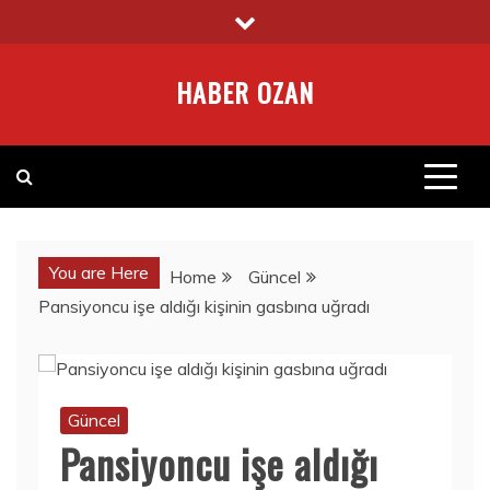
Skip
to
content
HABER OZAN
You are Here
Home
Güncel
Pansiyoncu işe aldığı kişinin gasbına uğradı
Güncel
Pansiyoncu işe aldığı