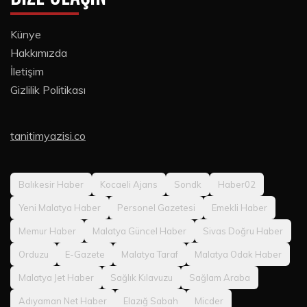
Künye
Hakkımızda
İletişim
Gizlilik Politikası
tanitimyazisi.co
Balıkesir Haber
Kocaeli Ajans
Sondk
Haber02
Yeni Malatya Haber
Personel Gazetesi
Emekli Haber
Memur Haber
Malatya Güncel Haber
Sivas Doğru Haber
Orduzu
E-Gazete
Malatya Taraf
Malatya Odak Haber
Malatya Jet Haber
Sağlık Kılavuzu
Sağlam Araba
Adıyaman Net Haber
Elazığ Sabah
Micder