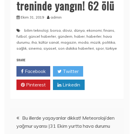
treninde yangın! 62 ölü
Ekim 31, 2019
admin
bilim teknoloji
,
borsa
,
döviz
,
dünya
,
ekonomi
,
finans
,
futbol
,
güncel haberler
,
gündem
,
haber
,
haberler
,
hava
durumu
,
iha
,
kültür sanat
,
magazin
,
moda
,
müzik
,
politika
,
sağlık
,
sinema
,
siyaset
,
son dakika haberleri
,
spor
,
türkiye
SHARE
Facebook
Twitter
Pinterest
Linkedin
Yazı
Bu illerde yaşayanlar dikkat! Meteoroloji’den
yağmur uyarısı |31 Ekim yurtta hava durumu
gezinmesi