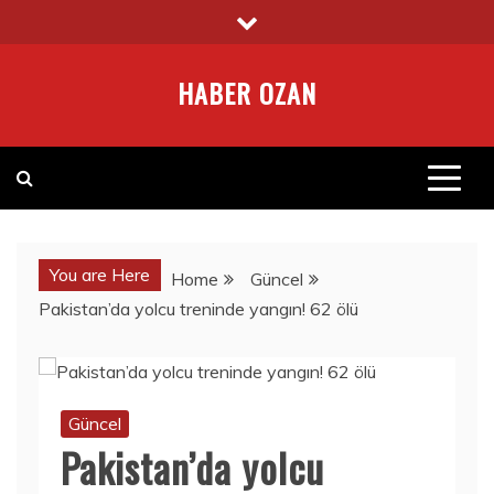
Skip
to
content
HABER OZAN
You are Here
Home
Güncel
Pakistan’da yolcu treninde yangın! 62 ölü
Güncel
Pakistan’da yolcu