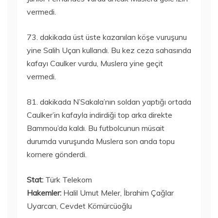
vermedi.
73. dakikada üst üste kazanılan köşe vuruşunu
yine Salih Uçan kullandı. Bu kez ceza sahasında
kafayı Caulker vurdu, Muslera yine geçit
vermedi.
81. dakikada N’Sakala’nın soldan yaptığı ortada
Caulker’in kafayla indirdiği top arka direkte
Bammou’da kaldı. Bu futbolcunun müsait
durumda vuruşunda Muslera son anda topu
kornere gönderdi.
Stat:
Türk Telekom
Hakemler:
Halil Umut Meler, İbrahim Çağlar
Uyarcan, Cevdet Kömürcüoğlu