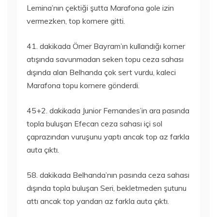
Lemina’nın çektiği şutta Marafona gole izin
vermezken, top kornere gitti.
41. dakikada Ömer Bayram’ın kullandığı korner
atışında savunmadan seken topu ceza sahası
dışında alan Belhanda çok sert vurdu, kaleci
Marafona topu kornere gönderdi.
45+2. dakikada Junior Fernandes’in ara pasında
topla buluşan Efecan ceza sahası içi sol
çaprazından vuruşunu yaptı ancak top az farkla
auta çıktı.
58. dakikada Belhanda’nın pasında ceza sahası
dışında topla buluşan Seri, bekletmeden şutunu
attı ancak top yandan az farkla auta çıktı.