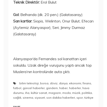
Teknik Direktör:
Erol Bulut
Gol:
Belhanda (dk. 20 pen.) (Galatasaray)
Sarı kartlar:
Siopis, Welinton, Onur Bulut, Efecan
(Aytemiz Alanyaspor), Seri, Jimmy Durmaz
(Galatasaray)
Alanyaspor’da Fernandes sol kanattan içeri
sokuldu. Uzak direğe vuruşunu yaptı ancak top
Muslera’nın kontrolünde auta çıktı.
bilim teknoloji
,
borsa
,
döviz
,
dünya
,
ekonomi
,
finans
,
futbol
,
güncel haberler
,
gündem
,
haber
,
haberler
,
hava
durumu
,
iha
,
kültür sanat
,
magazin
,
moda
,
müzik
,
politika
,
sağlık
,
sinema
,
siyaset
,
son dakika haberleri
,
spor
,
türkiye
SHARE