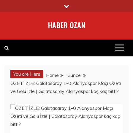
Skip
to
content
HABER OZAN
You are Here
Home
Güncel
ÖZET İZLE: Galatasaray 1-0 Alanyaspor Maçı Özeti
ve Golü İzle | Galatasaray Alanyaspor kaç kaç bitti?