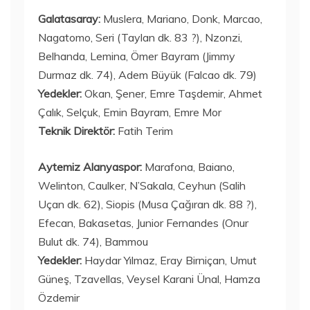
Galatasaray:
Muslera, Mariano, Donk, Marcao,
Nagatomo, Seri (Taylan dk. 83 ?), Nzonzi,
Belhanda, Lemina, Ömer Bayram (Jimmy
Durmaz dk. 74), Adem Büyük (Falcao dk. 79)
Yedekler:
Okan, Şener, Emre Taşdemir, Ahmet
Çalık, Selçuk, Emin Bayram, Emre Mor
Teknik Direktör:
Fatih Terim
Aytemiz Alanyaspor:
Marafona, Baiano,
Welinton, Caulker, N’Sakala, Ceyhun (Salih
Uçan dk. 62), Siopis (Musa Çağıran dk. 88 ?),
Efecan, Bakasetas, Junior Fernandes (Onur
Bulut dk. 74), Bammou
Yedekler:
Haydar Yılmaz, Eray Birniçan, Umut
Güneş, Tzavellas, Veysel Karani Ünal, Hamza
Özdemir