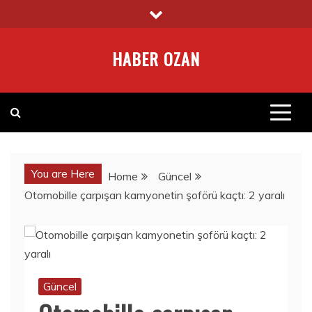
Skip
to
content
HABER OZAN
You are Here
Home
Güncel
Otomobille çarpışan kamyonetin şoförü kaçtı: 2 yaralı
Güncel