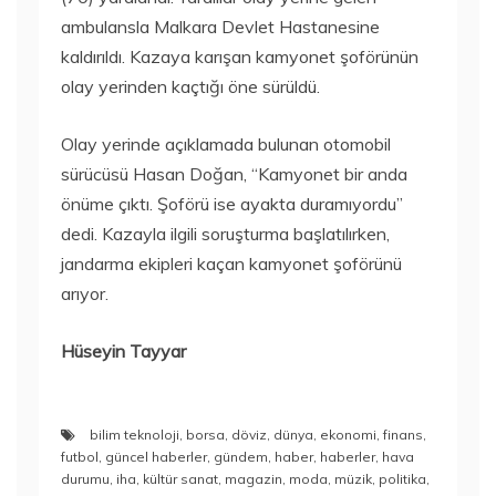
ambulansla Malkara Devlet Hastanesine
kaldırıldı. Kazaya karışan kamyonet şoförünün
olay yerinden kaçtığı öne sürüldü.
Olay yerinde açıklamada bulunan otomobil
sürücüsü Hasan Doğan, “Kamyonet bir anda
önüme çıktı. Şoförü ise ayakta duramıyordu”
dedi. Kazayla ilgili soruşturma başlatılırken,
jandarma ekipleri kaçan kamyonet şoförünü
arıyor.
Hüseyin Tayyar
bilim teknoloji
,
borsa
,
döviz
,
dünya
,
ekonomi
,
finans
,
futbol
,
güncel haberler
,
gündem
,
haber
,
haberler
,
hava
durumu
,
iha
,
kültür sanat
,
magazin
,
moda
,
müzik
,
politika
,