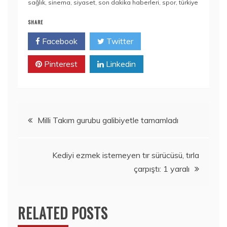
sağlık
,
sinema
,
siyaset
,
son dakika haberleri
,
spor
,
türkiye
SHARE
Facebook
Twitter
Pinterest
Linkedin
Yazı
Milli Takım gurubu galibiyetle tamamladı
gezinmesi
Kediyi ezmek istemeyen tır sürücüsü, tırla
çarpıştı: 1 yaralı
RELATED POSTS