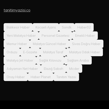
tanitimyazisi.co
Balıkesir Haber
Kocaeli Ajans
Sondk
Haber02
Yeni Malatya Haber
Personel Gazetesi
Emekli Haber
Memur Haber
Malatya Güncel Haber
Sivas Doğru Haber
Orduzu
E-Gazete
Malatya Taraf
Malatya Odak Haber
Malatya Jet Haber
Sağlık Kılavuzu
Sağlam Araba
Adıyaman Net Haber
Elazığ Sabah
Micder
Onay Haber
Haber Planet
Tanıtım Yazısı